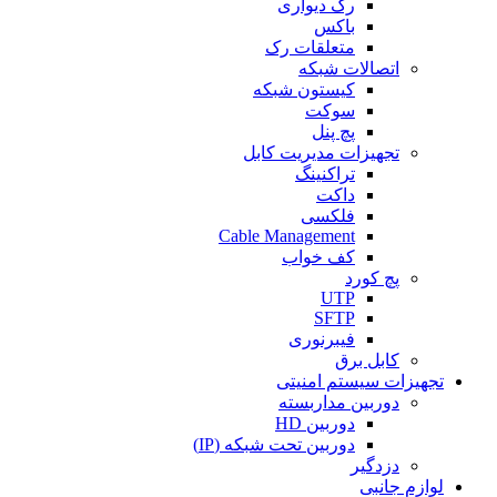
رک دیواری
باکس
متعلقات رک
اتصالات شبکه
کیستون شبکه
سوکت
پچ پنل
تجهیزات مدیریت کابل
تراکنینگ
داکت
فلکسی
Cable Management
کف خواب
پچ کورد
UTP
SFTP
فیبرنوری
کابل برق
تجهیزات سیستم امنیتی
دوربین مداربسته
دوربین HD
دوربین تحت شبکه (IP)
دزدگیر
لوازم جانبی