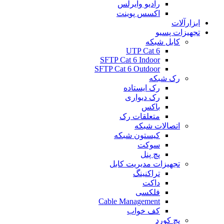
رادیو وایرلس
اکسس پوینت
ابزارآلات
تجهیزات پسیو
کابل شبکه
UTP Cat 6
SFTP Cat 6 Indoor
SFTP Cat 6 Outdoor
رک شبکه
رک ایستاده
رک دیواری
باکس
متعلقات رک
اتصالات شبکه
کیستون شبکه
سوکت
پچ پنل
تجهیزات مدیریت کابل
تراکنینگ
داکت
فلکسی
Cable Management
کف خواب
پچ کورد