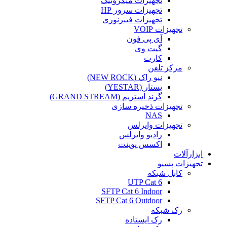
تجهیزات میکروتیک
تجهیزات سرور HP
تجهیزات فیبرنوری
تجهیزات VOIP
آی پی فون
گیت وی
کارت
مرکز تلفن
نیو راک (NEW ROCK)
یستار (YESTAR)
گرند استریم (GRAND STREAM)
تجهیزات ذخیره سازی
NAS
تجهیزات وایرلس
رادیو وایرلس
اکسس پوینت
ابزارآلات
تجهیزات پسیو
کابل شبکه
UTP Cat 6
SFTP Cat 6 Indoor
SFTP Cat 6 Outdoor
رک شبکه
رک ایستاده