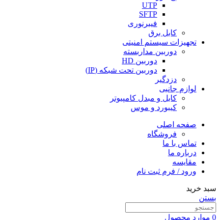
UTP
SFTP
فیبرنوری
کابل برق
تجهیزات سیستم امنیتی
دوربین مداربسته
دوربین HD
دوربین تحت شبکه (IP)
دزدگیر
لوازم جانبی
کابل و مبدل کامپیوتر
کیبورد و موس
صفحه اصلی
فروشگاه
تماس با ما
درباره ما
مقایسه
ورود / فرم ثبت نام
سبد خرید
بستن
0
موارد
محصول