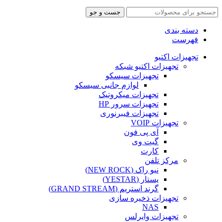
جست و جو
دسته بندی
فهرست
تجهیزات اکتیو
تجهیزات اکتیو شبکه
تجهیزات سیسکو
لوازم جانبی سیسکو
تجهیزات میکروتیک
تجهیزات سرور HP
تجهیزات فیبرنوری
تجهیزات VOIP
آی پی فون
گیت وی
کارت
مرکز تلفن
نیو راک (NEW ROCK)
یستار (YESTAR)
گرند استریم (GRAND STREAM)
تجهیزات ذخیره سازی
NAS
تجهیزات وایرلس