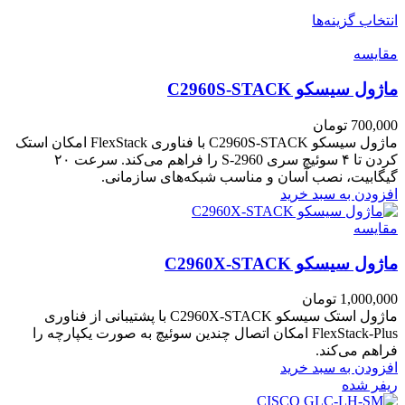
انتخاب گزینه‌ها
مقایسه
ماژول سیسکو C2960S-STACK
700,000
تومان
ماژول سیسکو C2960S-STACK با فناوری FlexStack امکان استک
کردن تا ۴ سوئیچ سری 2960-S را فراهم می‌کند. سرعت ۲۰
گیگابیت، نصب آسان و مناسب شبکه‌های سازمانی.
افزودن به سبد خرید
مقایسه
ماژول سیسکو C2960X-STACK
1,000,000
تومان
ماژول استک سیسکو C2960X-STACK با پشتیبانی از فناوری
FlexStack-Plus امکان اتصال چندین سوئیچ به صورت یکپارچه را
فراهم می‌کند.
افزودن به سبد خرید
ریفر شده