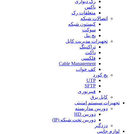
رک دیواری
باکس
متعلقات رک
اتصالات شبکه
کیستون شبکه
سوکت
پچ پنل
تجهیزات مدیریت کابل
تراکنینگ
داکت
فلکسی
Cable Management
کف خواب
پچ کورد
UTP
SFTP
فیبرنوری
کابل برق
تجهیزات سیستم امنیتی
دوربین مداربسته
دوربین HD
دوربین تحت شبکه (IP)
دزدگیر
لوازم جانبی