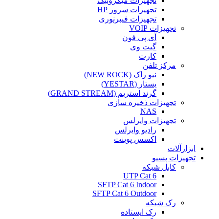
تجهیزات میکروتیک
تجهیزات سرور HP
تجهیزات فیبرنوری
تجهیزات VOIP
آی پی فون
گیت وی
کارت
مرکز تلفن
نیو راک (NEW ROCK)
یستار (YESTAR)
گرند استریم (GRAND STREAM)
تجهیزات ذخیره سازی
NAS
تجهیزات وایرلس
رادیو وایرلس
اکسس پوینت
ابزارآلات
تجهیزات پسیو
کابل شبکه
UTP Cat 6
SFTP Cat 6 Indoor
SFTP Cat 6 Outdoor
رک شبکه
رک ایستاده