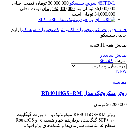
48FPD-L سوئیچ سیسکو
36,000,000
تومان
قیمت اصلی
36,000,000 تومان بود.
34,000,000
تومان
قیمت فعلی
34,000,000 تومان است.
آی پی فون یالینک مدل SIP-T28P
خانه
تجهیزات اکتیو
تجهیزات اکتیو شبکه
تجهیزات سیسکو
لوازم
جانبی سیسکو
نمایش همه 11 نتیجه
نمایش سایدبار
نمایش
9
24
36
NEW
مقایسه
روتر میکروتیک مدل RB4011iGS+RM
56,200,000
تومان
روتر RB4011iGS+RM میکروتیک با ۱۰ پورت گیگابیت،
SFP+ ۱۰ گیگابیت، پردازنده چهار هسته‌ای و RouterOS
سطح ۵. مناسب سازمان‌ها و شبکه‌های پرترافیک.