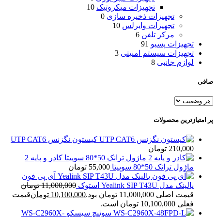
تجهیزات میکروتیک
10
تجهیزات ذخیره سازی
0
تجهیزات وایرلس
10
مرکز تلفن
6
تجهیزات پسیو
91
تجهیزات سیستم امنیتی
3
لوازم جانبی
8
صافی
پر امتیازترین محصولات
کیستون نگزنس UTP CAT6
210,000
تومان
کادر و پایه 2
ماژول ترانک 50*80 سوپیتا
55,000
تومان
آی پی فون
یالینک مدل Yealink SIP T43U استوک
11,000,000
تومان
قیمت اصلی 11,000,000 تومان بود.
10,100,000
تومان
قیمت
فعلی 10,100,000 تومان است.
WS-C2960X-