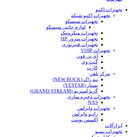
تجهیزات اکتیو
تجهیزات اکتیو شبکه
تجهیزات سیسکو
لوازم جانبی سیسکو
تجهیزات میکروتیک
تجهیزات سرور HP
تجهیزات فیبرنوری
تجهیزات VOIP
آی پی فون
گیت وی
کارت
مرکز تلفن
نیو راک (NEW ROCK)
یستار (YESTAR)
گرند استریم (GRAND STREAM)
تجهیزات ذخیره سازی
NAS
تجهیزات وایرلس
رادیو وایرلس
اکسس پوینت
ابزارآلات
تجهیزات پسیو