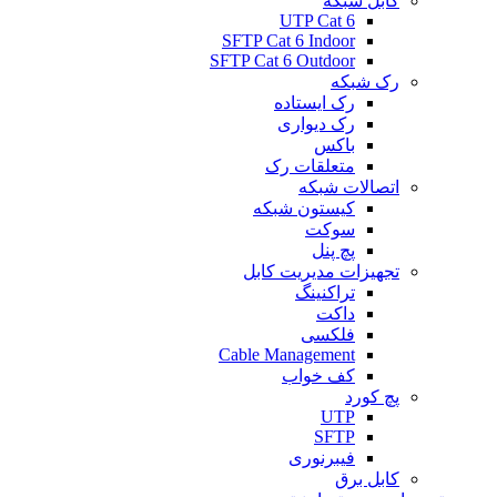
کابل شبکه
UTP Cat 6
SFTP Cat 6 Indoor
SFTP Cat 6 Outdoor
رک شبکه
رک ایستاده
رک دیواری
باکس
متعلقات رک
اتصالات شبکه
کیستون شبکه
سوکت
پچ پنل
تجهیزات مدیریت کابل
تراکنینگ
داکت
فلکسی
Cable Management
کف خواب
پچ کورد
UTP
SFTP
فیبرنوری
کابل برق