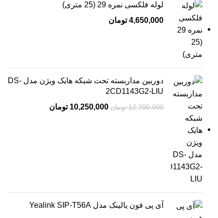
لوله فلکسی نمره 29 (25 متری)
4,650,000
تومان
دوربین مداربسته تحت شبکه هایک ویژن مدل DS-
2CD1143G2-LIU
10,250,000
تومان
12,700,000
تومان
آی پی فون یالینک مدل Yealink SIP-T56A