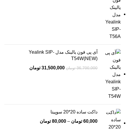
آی پی فون یالینک مدل Yealink SIP-
T54W(NEW)
31,500,000
تومان
36,700,000
تومان
داکت ساده 20*20 سوپیتا
60,000
تومان
–
80,000
تومان