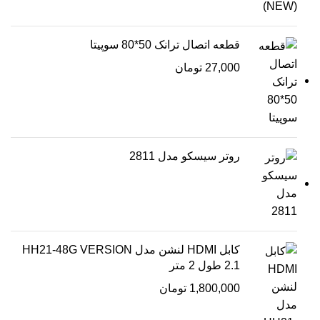
قطعه اتصال ترانک 50*80 سوپیتا
27,000
تومان
روتر سیسکو مدل 2811
کابل HDMI لنشن مدل HH21-48G VERSION
2.1 طول 2 متر
1,800,000
تومان