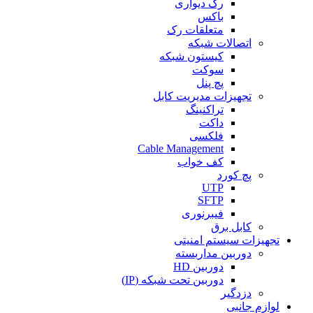
رک دیواری
باکس
متعلقات رک
اتصالات شبکه
کیستون شبکه
سوکت
پچ پنل
تجهیزات مدیریت کابل
تراکنینگ
داکت
فلکسی
Cable Management
کف خواب
پچ کورد
UTP
SFTP
فیبرنوری
کابل برق
تجهیزات سیستم امنیتی
دوربین مداربسته
دوربین HD
دوربین تحت شبکه (IP)
دزدگیر
لوازم جانبی