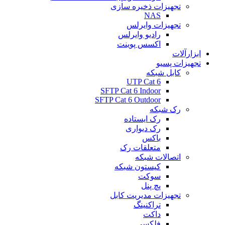
تجهیزات ذخیره سازی
NAS
تجهیزات وایرلس
رادیو وایرلس
اکسس پوینت
ابزارآلات
تجهیزات پسیو
کابل شبکه
UTP Cat 6
SFTP Cat 6 Indoor
SFTP Cat 6 Outdoor
رک شبکه
رک ایستاده
رک دیواری
باکس
متعلقات رک
اتصالات شبکه
کیستون شبکه
سوکت
پچ پنل
تجهیزات مدیریت کابل
تراکنینگ
داکت
فلکسی