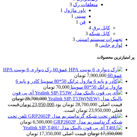
متعلقات رک
3
پاور ماژول
1
سینی
1
فن
1
کابل برق
4
کابل شبکه
3
تجهیزات سیستم امنیتی
3
لوازم جانبی
8
پر امتیازترین محصولات
رک دیواری 6 یونیت HPA
عمق60
7,900,000
تومان
کادر و پایه 6
ماژول ترانک 50*80 سوپیتا
70,000
تومان
آی پی فون
یالینک مدل Yealink SIP-T53W(NEW)
28,700,000
تومان
قیمت اصلی 28,700,000 تومان بود.
23,950,000
تومان
قیمت
فعلی 23,950,000 تومان است.
تلفن تحت
شبکه گرنداستریم مدل GRP2602P
6,500,000
تومان
آی پی فون یالینک مدل Yealink SIP-T46U
17,350,000
تومان
قیمت اصلی 17,350,000 تومان