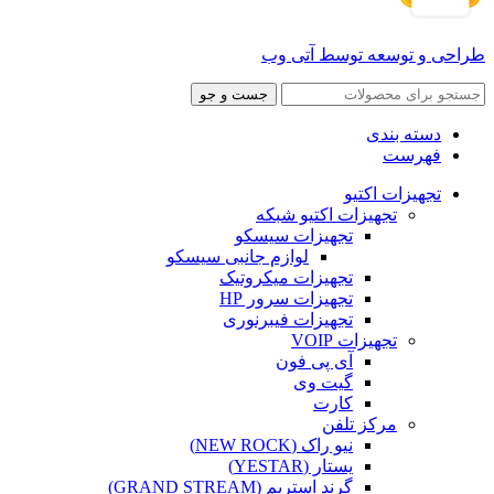
طراحی و توسعه توسط آتی وب
جست و جو
دسته بندی
فهرست
تجهیزات اکتیو
تجهیزات اکتیو شبکه
تجهیزات سیسکو
لوازم جانبی سیسکو
تجهیزات میکروتیک
تجهیزات سرور HP
تجهیزات فیبرنوری
تجهیزات VOIP
آی پی فون
گیت وی
کارت
مرکز تلفن
نیو راک (NEW ROCK)
یستار (YESTAR)
گرند استریم (GRAND STREAM)