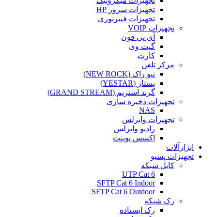
تجهیزات میکروتیک
تجهیزات سرور HP
تجهیزات فیبرنوری
تجهیزات VOIP
آی پی فون
گیت وی
کارت
مرکز تلفن
نیو راک (NEW ROCK)
یستار (YESTAR)
گرند استریم (GRAND STREAM)
تجهیزات ذخیره سازی
NAS
تجهیزات وایرلس
رادیو وایرلس
اکسس پوینت
ابزارآلات
تجهیزات پسیو
کابل شبکه
UTP Cat 6
SFTP Cat 6 Indoor
SFTP Cat 6 Outdoor
رک شبکه
رک ایستاده