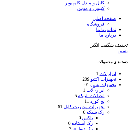
کابل و مبدل کامپیوتر
کیبورد و موس
صفحه اصلی
فروشگاه
تماس با ما
درباره ما
تخفیف شگفت انگیز
بستن
دسته‌های محصولات
ابزارآلات
1
تجهیزات اکتیو
209
تجهیزات پسیو
91
ابزار-آلات
1
اتصالات شبکه
5
پچ کورد
11
تجهیزات مدیریت کابل
61
رک شبکه
6
باکس
0
رک ایستاده
0
رک دیواری
3