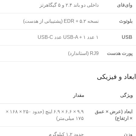
وای‌فای
داخلی دو باند ۲.۴ و ۵ گیگاهرتز
بلوتوث
نسخه ۵.۲ + EDR (پشتیبانی از هدست)
USB
۱ عدد USB-A + ۱ عدد USB-C
پورت هدست
RJ9 (استاندارد)
ابعاد و فیزیکی
ویژگی
مقدار
ابعاد (عرض × عمق
۹.۹ × ۶.۶ × ۶.۹ اینچ (حدود ۲۵۰ × ۱۶۸ ×
× ارتفاع)
۱۷۵ میلی‌متر)
وزن
حدود ۱.۲ کیلوگرم