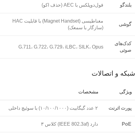
بلندگو
فول‌دوپلکس با AEC (حذف اکو)
مغناطیسی (Magnet Handset) با قابلیت HAC
گوشی
(سازگار با سمعک)
کدک‌های
G.711، G.722، G.729، iLBC، SILK، Opus
صوتی
شبکه و اتصالات
ویژگی
مشخصات
پورت اترنت
۲ عدد گیگابیت (۱۰/۱۰۰/۱۰۰۰) با سوئیچ داخلی
PoE
دارد (IEEE 802.3af) کلاس ۳