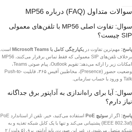
سوالات متداول (FAQ) درباره MP56
سوال: تفاوت اصلی MP56 با تلفن‌های معمولی
SIP چیست؟
پاسخ:
مهم‌ترین تفاوت در
یکپارچگی کامل با Microsoft Teams
است.
برخلاف تلفن‌های SIP معمولی که فقط تماس برقرار می‌کنند، MP56
امکانات زیر را ارائه می‌دهد: تقویم Outlook، پیام صوتی Teams،
وضعیت حضور (Presence)، مخاطبین آفیس ۳۶۵، قابلیت Push-to-
Talk و ورود با حساب سازمانی.
سوال: آیا برای راه‌اندازی به آداپتور برق جداگانه
نیاز دارم؟
پاسخ:
اگر از
سوئیچ PoE
استفاده می‌کنید، خیر. تلفن از استاندارد PoE
(IEEE 802.3af) پشتیبانی می‌کند و تنها با یک کابل شبکه تغذیه و به
شبکه متصل می‌شود. در غیر این صورت، باید آداپتور برق (۵ ولت / ۲