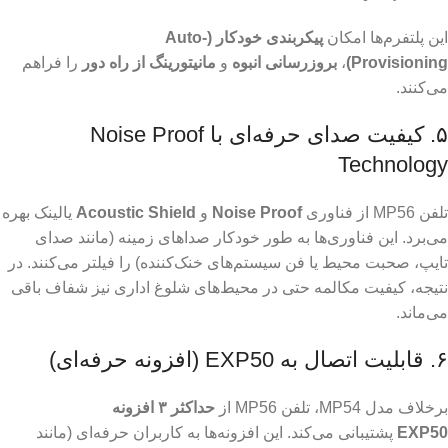
این پلتفرم‌ها امکان
پیکربندی خودکار (Auto-
Provisioning)
،
بروزرسانی انبوه
و
مانیتورینگ از راه دور
را فراهم
می‌کنند.
۵. کیفیت صدای حرفه‌ای با Noise Proof
Technology
تلفن MP56 از فناوری
Noise Proof
و
Acoustic Shield
یالینک بهره
می‌برد. این فناوری‌ها به طور خودکار صداهای زمینه (مانند صدای
تایپ، صحبت محیط یا فن سیستم‌های خنک‌کننده) را فیلتر می‌کنند. در
نتیجه، کیفیت مکالمه حتی در محیط‌های شلوغ اداری نیز شفاف باقی
می‌ماند.
۶. قابلیت اتصال به EXP50 (افزونه حرفه‌ای)
برخلاف مدل MP54، تلفن MP56 از
حداکثر ۳ افزونه
EXP50
پشتیبانی می‌کند. این افزونه‌ها به کاربران حرفه‌ای (مانند