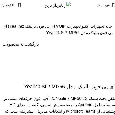
0
فهرست
0
تومان
خانه
تجهیزات اکتیو
تجهیزات VOIP
آی پی فون
یا لینک (Yealink)
آی
پی فون یالینک مدل Yealink SIP-MP56
بازگشت به محصولات
Grade A
برای بزرگنمایی کلیک کنید
آی پی فون یالینک مدل Yealink SIP-MP56
تلفن تحت شبکه Yealink MP56 E2 یک آی‌پی‌فون حرفه‌ای مبتنی بر
سیستم‌عامل Android با صفحه‌نمایش لمسی، کیفیت صدای HD،
پشتیبانی از Microsoft Teams و امکانات مدیریتی پیشرفته است که