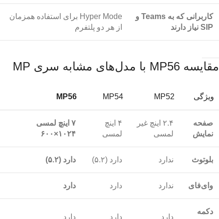
کاربرانی که به Teams و
Hyper Mode برای استفاده همزمان
SIP نیاز دارند
از هر دو پلتفرم
مقایسه MP56 با مدل‌های مشابه سری MP
ویژگی
MP52
MP54
MP56
صفحه
۲.۴ اینچ غیر
۴ اینچ
۷ اینچ لمسی
نمایش
لمسی
لمسی
۱۰۲۴×۶۰۰
بلوتوث
ندارد
دارد (۵.۲)
دارد (۵.۲)
وای‌فای
ندارد
دارد
دارد
دکمه
دارد
دارد
دارد