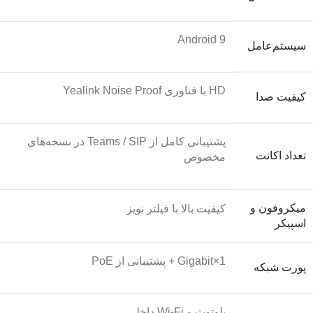
Android 9
سیستم‌عامل
HD با فناوری Yealink Noise Proof
کیفیت صدا
پشتیبانی کامل از Teams / SIP در نسخه‌های
تعداد اکانت
مخصوص
میکروفون و
کیفیت بالا با فیلتر نویز
اسپیکر
1×Gigabit + پشتیبانی از PoE
پورت شبکه
بلوتوث و Wi‑Fi داخلی