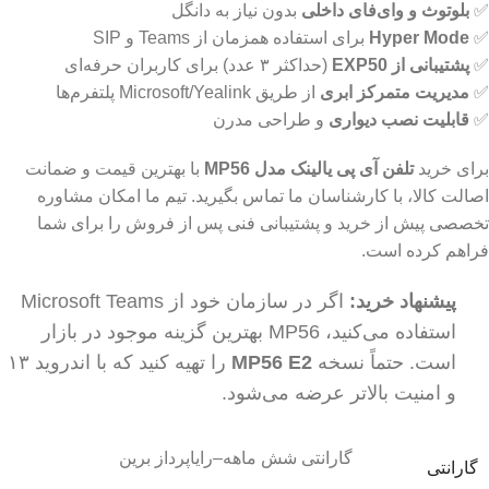
✅
بلوتوث و وای‌فای داخلی
بدون نیاز به دانگل
✅
Hyper Mode
برای استفاده همزمان از Teams و SIP
✅
پشتیبانی از EXP50
(حداکثر ۳ عدد) برای کاربران حرفه‌ای
✅
مدیریت متمرکز ابری
از طریق Microsoft/Yealink پلتفرم‌ها
✅
قابلیت نصب دیواری
و طراحی مدرن
برای خرید
تلفن آی پی یالینک مدل MP56
با بهترین قیمت و ضمانت
اصالت کالا، با کارشناسان ما تماس بگیرید. تیم ما امکان مشاوره
تخصصی پیش از خرید و پشتیبانی فنی پس از فروش را برای شما
فراهم کرده است.
پیشنهاد خرید:
اگر در سازمان خود از Microsoft Teams
استفاده می‌کنید، MP56 بهترین گزینه موجود در بازار
است. حتماً نسخه
MP56 E2
را تهیه کنید که با اندروید ۱۳
و امنیت بالاتر عرضه می‌شود.
گارانتی شش ماهه–رایاپرداز برین
گارانتی