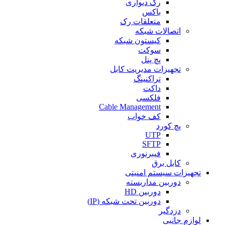
رک دیواری
باکس
متعلقات رک
اتصالات شبکه
کیستون شبکه
سوکت
پچ پنل
تجهیزات مدیریت کابل
تراکنینگ
داکت
فلکسی
Cable Management
کف خواب
پچ کورد
UTP
SFTP
فیبرنوری
کابل برق
تجهیزات سیستم امنیتی
دوربین مداربسته
دوربین HD
دوربین تحت شبکه (IP)
دزدگیر
لوازم جانبی