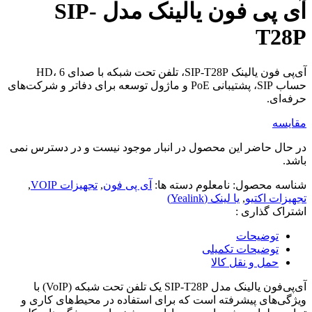
آی پی فون یالینک مدل SIP-
T28P
آی‌پی فون یالینک SIP-T28P، تلفن تحت شبکه با صدای HD، 6
حساب SIP، پشتیبانی PoE و ماژول توسعه برای دفاتر و شرکت‌های
حرفه‌ای.
مقایسه
در حال حاضر این محصول در انبار موجود نیست و در دسترس نمی
باشد.
شناسه محصول:
نامعلوم
دسته ها:
آی پی فون
,
تجهیزات VOIP
,
تجهیزات اکتیو
,
یا لینک (Yealink)
اشتراک گذاری :
توضیحات
توضیحات تکمیلی
حمل و نقل کالا
آی‌پی‌فون یالینک مدل SIP-T28P یک تلفن تحت شبکه (VoIP) با
ویژگی‌های پیشرفته است که برای استفاده در محیط‌های کاری و