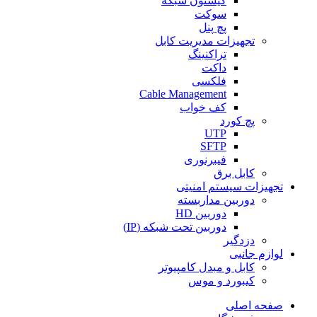
کیستون شبکه
سوکت
پچ پنل
تجهیزات مدیریت کابل
تراکنینگ
داکت
فلکسی
Cable Management
کف خواب
پچ کورد
UTP
SFTP
فیبرنوری
کابل برق
تجهیزات سیستم امنیتی
دوربین مداربسته
دوربین HD
دوربین تحت شبکه (IP)
دزدگیر
لوازم جانبی
کابل و مبدل کامپیوتر
کیبورد و موس
صفحه اصلی