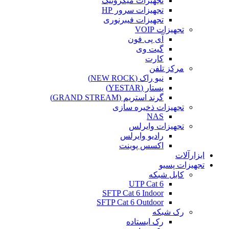
تجهیزات میکروتیک
تجهیزات سرور HP
تجهیزات فیبرنوری
تجهیزات VOIP
آی پی فون
گیت وی
کارت
مرکز تلفن
نیو راک (NEW ROCK)
یستار (YESTAR)
گرند استریم (GRAND STREAM)
تجهیزات ذخیره سازی
NAS
تجهیزات وایرلس
رادیو وایرلس
اکسس پوینت
ابزارآلات
تجهیزات پسیو
کابل شبکه
UTP Cat 6
SFTP Cat 6 Indoor
SFTP Cat 6 Outdoor
رک شبکه
رک ایستاده