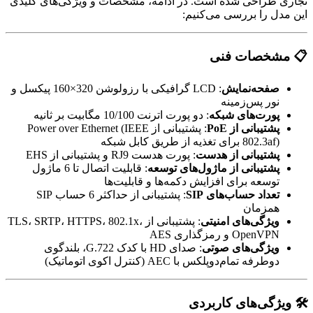
تجاری طراحی شده است. در ادامه، مشخصات و ویژگی‌های کلیدی
این مدل را بررسی می‌کنیم:
📋 مشخصات فنی
صفحه‌نمایش
: LCD گرافیکی با رزولوشن 320×160 پیکسل و
نور پس‌زمینه
پورت‌های شبکه
: دو پورت اترنت 10/100 مگابیت بر ثانیه
پشتیبانی از PoE
: پشتیبانی از Power over Ethernet (IEEE
802.3af) برای تغذیه از طریق کابل شبکه
پشتیبانی از هدست
: پورت هدست RJ9 و پشتیبانی از EHS
پشتیبانی از ماژول‌های توسعه
: قابلیت اتصال تا 6 ماژول
توسعه برای افزایش دکمه‌ها و قابلیت‌ها
تعداد حساب‌های SIP
: پشتیبانی از حداکثر 6 حساب SIP
همزمان
ویژگی‌های امنیتی
: پشتیبانی از TLS، SRTP، HTTPS، 802.1x،
OpenVPN و رمزگذاری AES
ویژگی‌های صوتی
: صدای HD با کدک G.722، بلندگوی
دوطرفه تمام‌دوپلکس با AEC (کنترل اکوی اتوماتیک)
🛠️ ویژگی‌های کاربردی