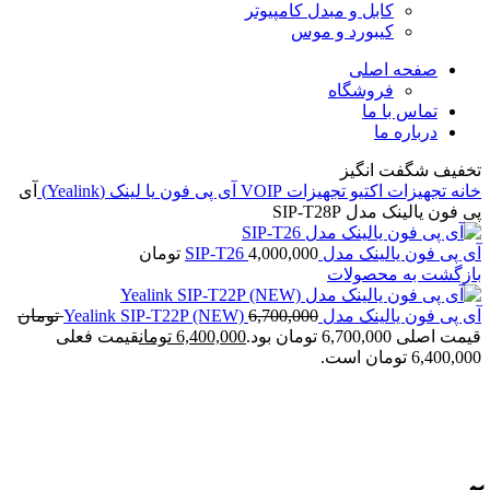
کابل و مبدل کامپیوتر
کیبورد و موس
صفحه اصلی
فروشگاه
تماس با ما
درباره ما
تخفیف شگفت انگیز
خانه
تجهیزات اکتیو
تجهیزات VOIP
آی پی فون
یا لینک (Yealink)
آی
پی فون یالینک مدل SIP-T28P
آی پی فون یالینک مدل SIP-T26
4,000,000
تومان
بازگشت به محصولات
آی پی فون یالینک مدل Yealink SIP-T22P (NEW)
6,700,000
تومان
قیمت اصلی 6,700,000 تومان بود.
6,400,000
تومان
قیمت فعلی
6,400,000 تومان است.
ناموجود
برای بزرگنمایی کلیک کنید