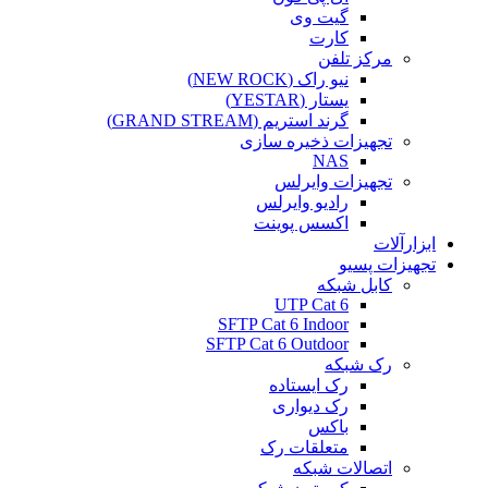
گیت وی
کارت
مرکز تلفن
نیو راک (NEW ROCK)
یستار (YESTAR)
گرند استریم (GRAND STREAM)
تجهیزات ذخیره سازی
NAS
تجهیزات وایرلس
رادیو وایرلس
اکسس پوینت
ابزارآلات
تجهیزات پسیو
کابل شبکه
UTP Cat 6
SFTP Cat 6 Indoor
SFTP Cat 6 Outdoor
رک شبکه
رک ایستاده
رک دیواری
باکس
متعلقات رک
اتصالات شبکه