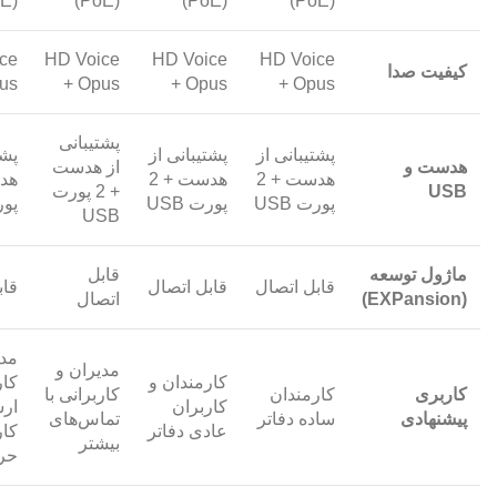
(PoE)
(PoE)
(PoE)
(PoE)
ce
HD Voice
HD Voice
HD Voice
کیفیت صدا
us
+ Opus
+ Opus
+ Opus
پشتیبانی
پشتیبانی از
پشتیبانی از
پشت
هدست و
از هدست
هدست + 2
هدست + 2
USB
+ 2 پورت
پورت USB
پورت USB
پورت
USB
ماژول توسعه
قابل
قابل اتصال
قابل اتصال
قاب
(EXPansion)
اتصال
مدی
مدیران و
کارمندان و
کا
کاربری
کارمندان
کاربرانی با
کاربران
ارش
پیشنهادی
ساده دفاتر
تماس‌های
عادی دفاتر
کار
بیشتر
حرف