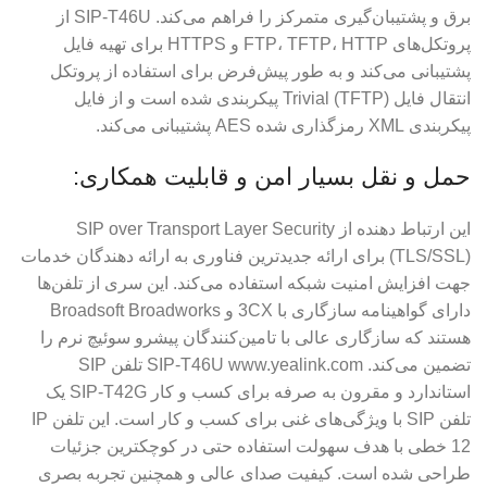
برق و پشتیبان‌گیری متمرکز را فراهم می‌کند. SIP-T46U از
پروتکل‌های FTP، TFTP، HTTP و HTTPS برای تهیه فایل
پشتیبانی می‌کند و به طور پیش‌فرض برای استفاده از پروتکل
انتقال فایل Trivial (TFTP) پیکربندی شده است و از فایل
پیکربندی XML رمزگذاری شده AES پشتیبانی می‌کند.
حمل و نقل بسیار امن و قابلیت همکاری:
این ارتباط دهنده از SIP over Transport Layer Security
(TLS/SSL) برای ارائه جدیدترین فناوری به ارائه دهندگان خدمات
جهت افزایش امنیت شبکه استفاده می‌کند. این سری از تلفن‌ها
دارای گواهینامه سازگاری با 3CX و Broadsoft Broadworks
هستند که سازگاری عالی با تامین‌کنندگان پیشرو سوئیچ نرم را
تضمین می‌کند. SIP-T46U www.yealink.com تلفن SIP
استاندارد و مقرون به صرفه برای کسب و کار SIP-T42G یک
تلفن SIP با ویژگی‌های غنی برای کسب و کار است. این تلفن IP
12 خطی با هدف سهولت استفاده حتی در کوچکترین جزئیات
طراحی شده است. کیفیت صدای عالی و همچنین تجربه بصری