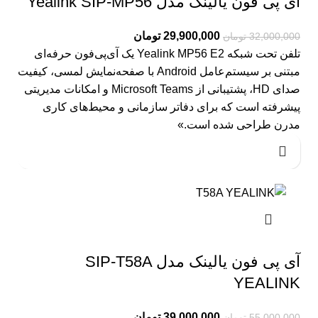
آی پی فون یالینک مدل Yealink SIP-MP56
29,900,000
تومان
32,000,000
تومان
تلفن تحت شبکه Yealink MP56 E2 یک آی‌پی‌فون حرفه‌ای
مبتنی بر سیستم‌عامل Android با صفحه‌نمایش لمسی، کیفیت
صدای HD، پشتیبانی از Microsoft Teams و امکانات مدیریتی
پیشرفته است که برای دفاتر سازمانی و محیط‌های کاری
مدرن طراحی شده است.»
آی پی فون یالینک مدل SIP-T58A
YEALINK
39,000,000
تومان
55,000,000
تومان