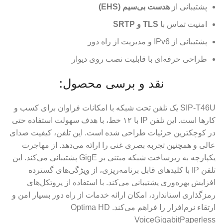
پشتیبانی از
هدست بی‌سیم (EHS)
امنیت تماس با
TLS و SRTP
پشتیبانی از IPv6 و مدیریت از راه دور
طراحی حرفه‌ای با قابلیت نصب روی دیوار
نقد و برسی محصول:
SIP-T46U یک تلفن تحت شبکه با امکانات فراوان برای کسب و
کارها است. این تلفن IP با ۱۲ خط، با هدف سهولت استفاده حتی
در کوچکترین جزئیات طراحی شده است. این تلفن، کیفیت صدای
عالی و همچنین تجربه بصری غنی را ارائه می‌دهد. از مهاجرت
یکپارچه به زیرساخت شبکه مبتنی بر GigE پشتیبانی می‌کند. این
تلفن IP با کلیدهای قابل برنامه‌ریزی، از ویژگی‌های گسترده
افزایش بهره‌وری پشتیبانی می‌کند. با استفاده از پروتکل‌های
رمزگذاری استاندارد، امکان ارائه خدمات از راه دور بسیار امن و
ارتقاء نرم‌افزار را فراهم می‌کند. Optima HD
VoiceGigabitPaperless