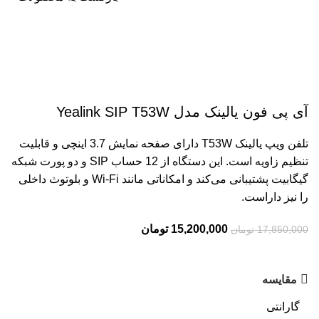
Grade A
برای بزرگنمایی کلیک کنید
آی پی فون یالینک مدل Yealink SIP T53W
تلفن ویپ یالینک T53W دارای صفحه نمایش 3.7 اینچی و قابلیت
تنظیم زاویه است. این دستگاه از 12 حساب SIP و دو پورت شبکه
گیگابیت پشتیبانی می‌کند و امکاناتی مانند Wi-Fi و بلوتوث داخلی
را نیز داراست.
15,200,000
تومان
17,850,000
تومان
مقایسه
گارانتی