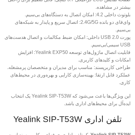
بیشتر در مشاهده.
بلوتوث داخلی 4.2: امکان اتصال به دستگاه‌های بی‌سیم.
وای‌فای دو بانده 2.4G/5G: اتصال سریع و پایدار به شبکه‌های
بی‌سیم.
پورت USB 2.0 داخلی: امکان ضبط مکالمات و اتصال هدست‌های
USB سیمی/بی‌سیم.
قابلیت اتصال ماژول‌های توسعه Yealink EXP50: افزایش
امکانات و کلیدهای کاربری.
طراحی کاربرپسند: مناسب برای مدیران و متخصصان پرمشغله.
عملکرد قابل ارتقا: بهینه‌سازی کارایی و بهره‌وری در محیط‌های
کاری.
این ویژگی‌ها باعث می‌شود که Yealink SIP-T53W یک انتخاب
ایده‌آل برای محیط‌های اداری باشد.
تلفن اداری Yealink SIP-T53W
Yealink SIP-T53W
یک تلفن اداری حرفه‌ای و کاربر پسند است