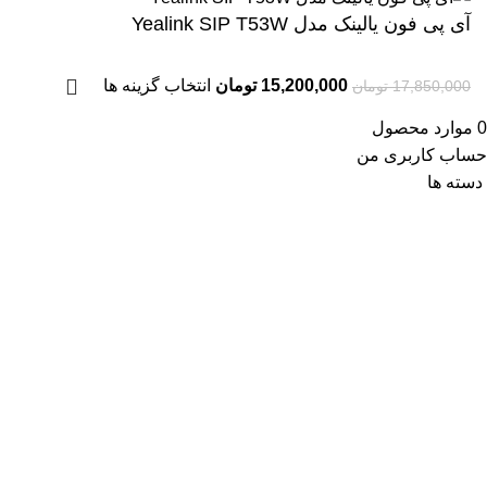
آی پی فون یالینک مدل Yealink SIP T53W
15,200,000
تومان
انتخاب گزینه ها
17,850,000
تومان
0
موارد
محصول
حساب کاربری من
دسته ها