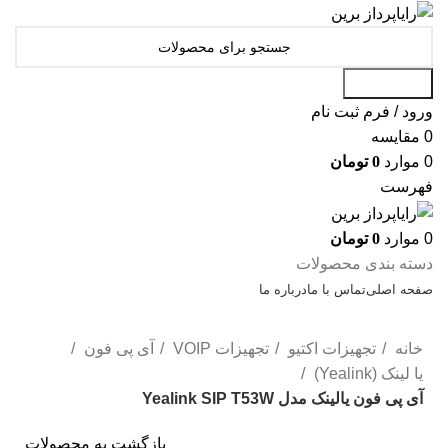
جست و جو
ورود / فرم ثبت نام
0
مقایسه
0
موارد
0
تومان
فهرست
0
موارد
0
تومان
دسته بندی محصولات
صفحه اصلی
تماس با ما
درباره ما
تخفیف شگفت انگیز
خانه
تجهیزات اکتیو
تجهیزات VOIP
آی پی فون
یا لینک (Yealink)
آی پی فون یالینک مدل Yealink SIP T53W
بازگشت به محصولات