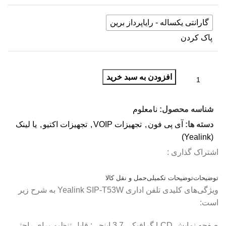
گارانتی یکساله - رایاپرداز برین
پاک کردن
افزودن به سبد خرید
شناسه محصول:
نامعلوم
دسته ها:
آی پی فون
,
تجهیزات VOIP
,
تجهیزات اکتیو
,
یا لینک
(Yealink)
اشتراک گذاری :
توضیحات
توضیحات تکمیلی
حمل و نقل کالا
ویژگی‌های کلیدی تلفن اداری Yealink SIP-T53W به شرح زیر
است:
صفحه نمایش LCD گرافیکی 3.7 اینچی: قابل تنظیم برای راحتی