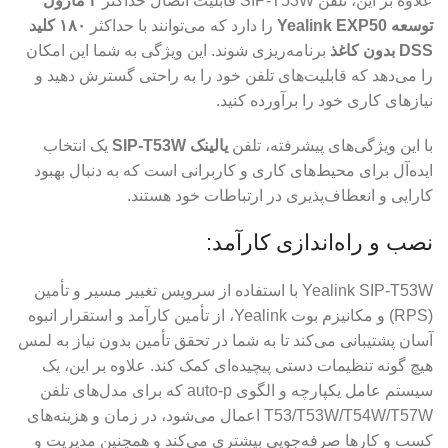
علاوه بر این، تلفن SIP-T53W قابلیت اتصال حداکثر
۳ ماژول
توسعه Yealink EXP50
را دارد که می‌توانند با حداکثر
۱۸۰ کلید
DSS بدون کاغذ
برنامه‌ریزی شوند. این ویژگی به شما این امکان
را می‌دهد که قابلیت‌های تلفن خود را به راحتی گسترش دهید و
نیازهای کاری خود را برآورده کنید.
با این ویژگی‌های پیشرفته، تلفن
یالینک SIP-T53W
یک انتخاب
ایده‌آل برای محیط‌های کاری و کاربرانی است که به دنبال بهبود
کارایی و انعطاف‌پذیری در ارتباطات خود هستند.
نصب و راه‌اندازی کارآمد:
Yealink SIP-T53W با استفاده از سرویس تغییر مسیر و تأمین
(RPS) و مکانیزم بوت Yealink، از تأمین کارآمد و استقرار انبوه
آسان پشتیبانی می‌کند تا به شما در تحقق تأمین بدون نیاز به لمس
هیچ گونه تنظیمات دستی پیچیده‌ای کمک کند. علاوه بر این، یک
سیستم عامل یکپارچه و الگوی auto-p که برای مدل‌های تلفن
T53/T53W/T54W/T57W اعمال می‌شود، در زمان و هزینه‌های
کسب و کارها صرفه‌جویی بیشتری می‌کند و همچنین مدیریت و