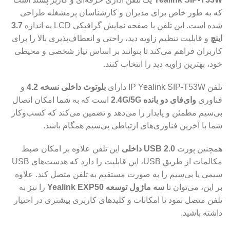
که به طور خاص برای مدیران و کارشناسان پرمشغله طراحی
شده است. این تلفن با صفحه نمایش گرافیکی LCD به اندازه
3.7
اینچ
و قابلیت تنظیم زاویه دید، راحتی و انعطاف‌پذیری بالا را برای
کاربران فراهم می‌کند تا بتوانند بر اساس نیاز شخصی و محیطی
خود، بهترین زاویه دید را انتخاب کنند.
تلفن IP Yealink SIP-T53W دارای
بلوتوث داخلی نسخه 4.2
و
فناوری
وای‌فای دو بانده 2.4G/5G
است که به شما امکان اتصال
بی‌سیم مطمئن و پایدار را می‌دهد و تضمین می‌کند که کسب‌وکار
شما با آخرین فناوری‌های ارتباطی بی‌سیم همگام باشد.
همچنین پورت
USB 2.0 داخلی
این تلفن علاوه بر امکان ضبط
مکالمات از طریق USB، این قابلیت را دارد که هدست‌های USB
سیمی یا بی‌سیم را به صورت مستقیم به تلفن متصل کند. علاوه
بر این، می‌توان تا
سه ماژول توسعه Yealink EXP50
را نیز به
تلفن متصل نمود تا امکانات و کلیدهای کاربری بیشتری در اختیار
داشته باشید.