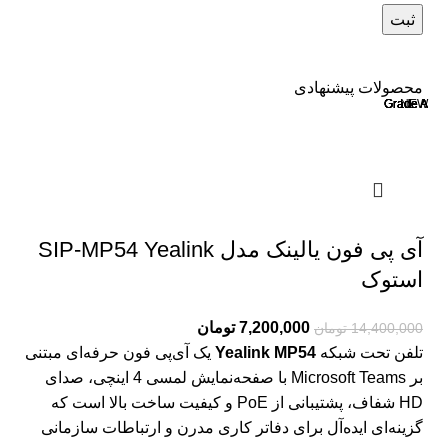
محصولات پیشنهادی
Grade A
Grade A
Grade A
Grade A
Grade A
NEW
آی پی فون یالینک مدل SIP-MP54 Yealink
استوک
7,200,000
تومان
14,400,000
تومان
تلفن تحت شبکه
Yealink MP54
یک آی‌پی فون حرفه‌ای مبتنی
بر Microsoft Teams با صفحه‌نمایش لمسی 4 اینچی، صدای
HD شفاف، پشتیبانی از PoE و کیفیت ساخت بالا است که
گزینه‌ای ایده‌آل برای دفاتر کاری مدرن و ارتباطات سازمانی