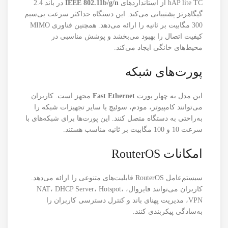
hAP lite TC از استانداردهای
IEEE 802.11b/g/n
در باند 2.4
گیگاهرتز پشتیبانی می‌کند. این دستگاه حداکثر سرعت بی‌سیم
300 مگابیت بر ثانیه را ارائه می‌دهد. همچنین فناوری MIMO
کیفیت اتصال را بهبود می‌بخشد و پوشش مناسبی در
محیط‌های خانگی ایجاد می‌کند.
پورت‌های شبکه
این مدل به چهار پورت
Fast Ethernet
مجهز است. کاربران
می‌توانند کامپیوتر، مودم، سوئیچ یا سایر تجهیزات شبکه را
به‌راحتی به دستگاه متصل کنند. این پورت‌ها برای شبکه‌های با
سرعت 10 و 100 مگابیت بر ثانیه مناسب هستند.
امکانات RouterOS
سیستم‌عامل RouterOS قابلیت‌های متنوعی را ارائه می‌دهد.
کاربران می‌توانند فایروال، NAT، DHCP Server، Hotspot،
VPN، مدیریت پهنای باند و کنترل دسترسی کاربران را
به‌سادگی پیکربندی کنند.