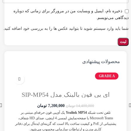
ذخیره نام، ایمیل و وبسایت من در مرورگر برای زمانی که دوباره
دیدگاهی می‌نویسم.
شما باید وارد سیستم شوید تا بتوانید عکس ها را به بررسی خود اضافه کنید.
محصولات پیشنهادی
 A
GRADE A
آی پی فون یالینک مدل SIP-MP54
Yealink استوک
7,200,000
تومان
14,400,000
تومان
تلفن تحت شبکه
Yealink MP54
یک آی‌پی فون حرفه‌ای مبتنی بر
انی از سه
Microsoft Teams با صفحه‌نمایش لمسی 4 اینچی، صدای HD شفاف،
داری
پشتیبانی از PoE و کیفیت ساخت بالا است که گزینه‌ای ایده‌آل برای دفاتر
کاری مدرن و ارتباطات سازمانی محسوب می‌شود.