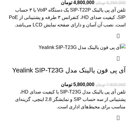
4,800,000
تومان
5,250,000
تومان
تلفن آی پی یالینک SIP-T22P یک دستگاه VoIP با ۳ حساب
SIP، کیفیت صدای HD، کنفرانس ۳ طرفه و پشتیبانی از PoE
است. نصب آن آسان و دارای صفحه نمایش LCD می‌باشد.
آی پی فون یالینک مدل Yealink SIP-T23G
5,800,000
تومان
7,920,000
تومان
تلفن آی پی یالینک مدل SIP-T23G با کیفیت صدای HD،
پشتیبانی از سه حساب SIP و نمایشگر 2.8 اینچی، گزینه‌ای
مناسب برای محیط‌های اداری است.