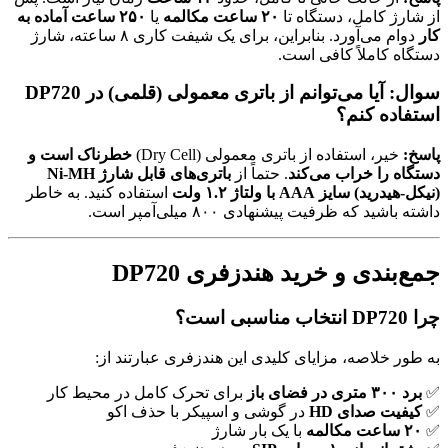
از شارژ کامل، دستگاه تا
۲۰ ساعت مکالمه
یا
۲۵۰ ساعت آماده به
کار
دوام می‌آورد. بنابراین، برای یک شیفت کاری ۸ ساعته، شارژ
دستگاه کاملاً کافی است.
سوال: آیا می‌توانم از باتری معمولی (قلمی) در DP720
استفاده کنم؟
پاسخ:
خیر، استفاده از باتری معمولی (Dry Cell)
خطرناک است و
دستگاه را خراب می‌کند
. حتماً از
باتری‌های قابل شارژ Ni-MH
(نیکل-هیدرید) سایز AAA با ولتاژ ۱.۲ ولت
استفاده کنید. به خاطر
داشته باشید که ظرفیت پیشنهادی ۸۰۰ میلی‌آمپر است.
جمع‌بندی و خرید هندزفری DP720
چرا DP720 انتخاب مناسبی است؟
به طور خلاصه، مزایای کلیدی این هندزفری عبارتند از:
✅
برد ۳۰۰ متری در فضای باز
برای تحرک کامل در محیط کار
✅
کیفیت صدای HD
در گوشی و اسپیکر با حذف اکو
✅
۲۰ ساعت مکالمه
با یک بار شارژ