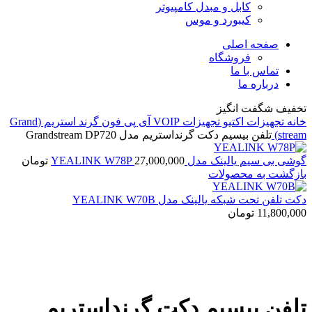
کابل و مبدل کامپیوتر
کیبورد و موس
صفحه اصلی
فروشگاه
تماس با ما
درباره ما
تخفیف شگفت انگیز
خانه
تجهیزات اکتیو
تجهیزات VOIP
آی پی فون
گرند استریم (Grand
stream)
تلفن بیسیم دکت گرنداستریم مدل Grandstream DP720
گوشی بی سیم یالینک مدل YEALINK W78P
27,000,000
تومان
بازگشت به محصولات
دکت تلفن تحت شبکه یالینک مدل YEALINK W70B
11,800,000
تومان
NEW
برای بزرگنمایی کلیک کنید
تلفن بیسیم دکت گرنداستریم