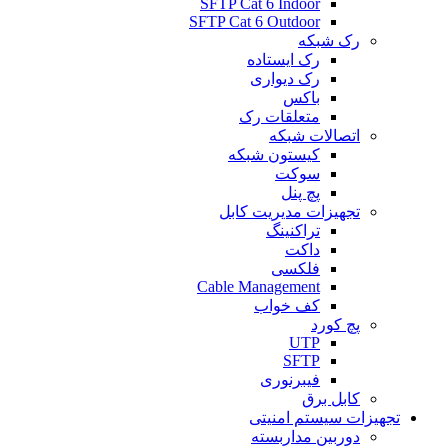
SFTP Cat 6 Indoor
SFTP Cat 6 Outdoor
رک شبکه
رک ایستاده
رک دیواری
باکس
متعلقات رک
اتصالات شبکه
کیستون شبکه
سوکت
پچ پنل
تجهیزات مدیریت کابل
تراکنینگ
داکت
فلکسی
Cable Management
کف خواب
پچ کورد
UTP
SFTP
فیبرنوری
کابل برق
تجهیزات سیستم امنیتی
دوربین مداربسته