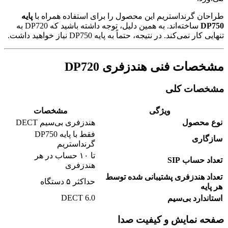
طراحان گرنداستریم این محصول را برای استفاده همراه با
پایه
DP750
ساخته‌اند. به همین دلیل، توجه داشته باشید که DP720 به
تنهایی کار نمی‌کند. در نتیجه، حتماً به پایه DP750 نیاز خواهید داشت.
مشخصات فنی هندزفری DP720
مشخصات کلی
ویژگی
مشخصات
نوع محصول
هندزفری بی‌سیم DECT
فقط با پایه DP750
سازگاری
گرنداستریم
تا ۱۰ حساب در هر
تعداد حساب SIP
هندزفری
تعداد هندزفری پشتیبانی شده توسط
حداکثر ۵ دستگاه
هر پایه
DECT 6.0
استاندارد بی‌سیم
صفحه نمایش و کیفیت صدا