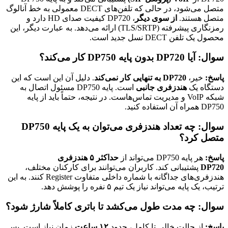
متصل می‌شود، در حالی که تلفن‌های DECT معمولی به خط آنالوگ
متصل هستند.
از سوی دیگر
، DP720 کیفیت صدای HD دارد و
رمزنگاری پیشرفته (TLS/SRTP) ارائه می‌دهد. به عبارت دیگر، این
محصول یک تلفن DECT نسل جدید است.
سوال: آیا DP720 بدون پایه DP750 کار می‌کند؟
پاسخ:
خیر،
DP720 به تنهایی کار نمی‌کند
. دلیل آن این است که این
دستگاه یک
هندزفری جانبی
است. پایه DP750 مسئول اتصال به
شبکه VoIP و مدیریت تماس‌هاست. در نتیجه، حتماً باید از پایه
DP750 همراه آن استفاده کنید.
سوال: چه تعداد هندزفری می‌توان به یک پایه DP750
متصل کرد؟
پاسخ:
هر پایه DP750 می‌تواند از
حداکثر ۵ هندزفری
DP720
پشتیبانی کند. کاربران می‌توانند برای کارکنان مختلف،
هندزفری‌های جداگانه با شماره داخلی متفاوت Register کنند. به این
ترتیب، یک پایه می‌تواند نیاز یک تیم ۵ نفره را پوشش دهد.
سوال: چه مدت طول می‌کشد تا باتری کاملاً شارژ شود؟
پاسخ:
از حالت خالی تا کامل، حدود
۱۲ ساعت
زمان نیاز است. پس