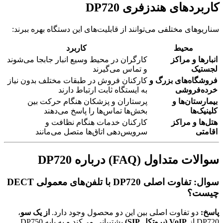
کاربردهای هندزفری DP720
سناریوهای مختلفی می‌توانند از قابلیت‌های این دستگاه بهره ببرند:
محیط
کاربرد
انبارها و مراکز
کارگران در محیط وسیع انبار جابجا می‌شوند
لجستیک
و تماس می‌گیرند
فروشگاه‌های بزرگ و
کارکنان فروش در طبقات مختلف بدون نیاز
خرده‌فروشی
به ایستگاه ثابت ارتباط دارند
بیمارستان‌ها و
پرستاران و پزشکان هنگام حرکت بین
کلینیک‌ها
بخش‌ها تماس‌ها را پاسخ می‌دهند
هتل‌ها و مراکز
کارکنان خدمات هنگام نظافت و
اقامتی
سرویس‌دهی اتاق‌ها متصل می‌مانند
سوالات متداول (FAQ) درباره DP720
سوال: تفاوت اصلی DP720 با تلفن‌های معمولی DECT
چیست؟
پاسخ:
دو تفاوت اصلی بین این دو محصول وجود دارد.
از یک سو
،
DP720 از
VoIP (پروتکل SIP)
پشتیبانی می‌کند و به پایه DP750