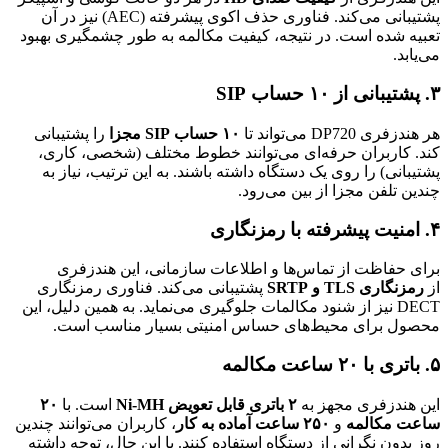
پشتیبانی می‌کند. فناوری حذف اکوی پیشرفته (AEC) نیز در آن
تعبیه شده است. در نتیجه، کیفیت مکالمه به طور چشمگیری بهبود
می‌یابد.
۳. پشتیبانی از ۱۰ حساب SIP
هر هندزفری DP720 می‌تواند تا
۱۰ حساب SIP مجزا
را پشتیبانی
کند. کاربران حرفه‌ای می‌توانند خطوط مختلف (شخصی، کاری،
پشتیبانی) را روی یک دستگاه داشته باشند. به این ترتیب، نیاز به
چندین تلفن مجزا از بین می‌رود.
۴. امنیت پیشرفته با رمزنگاری
برای حفاظت از تماس‌ها و اطلاعات سازمانی، این هندزفری
از
رمزنگاری TLS و SRTP
پشتیبانی می‌کند. فناوری رمزنگاری
DECT نیز از شنود مکالمات جلوگیری می‌نماید. به همین دلیل، این
محصول برای محیط‌های حساس امنیتی بسیار مناسب است.
۵. باتری با ۲۰ ساعت مکالمه
این هندزفری مجهز به
۲ باتری قابل تعویض Ni-MH
است. با
۲۰
ساعت مکالمه
و
۲۵۰ ساعت آماده به کار
، کاربران می‌توانند چندین
روز بدون نگرانی از دستگاه استفاده کنند. با این حال، توجه داشته