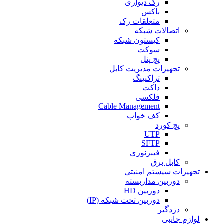
رک دیواری
باکس
متعلقات رک
اتصالات شبکه
کیستون شبکه
سوکت
پچ پنل
تجهیزات مدیریت کابل
تراکنینگ
داکت
فلکسی
Cable Management
کف خواب
پچ کورد
UTP
SFTP
فیبرنوری
کابل برق
تجهیزات سیستم امنیتی
دوربین مداربسته
دوربین HD
دوربین تحت شبکه (IP)
دزدگیر
لوازم جانبی