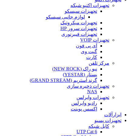
تجهیزات اکتیو شبکه
تجهیزات سیسکو
لوازم جانبی سیسکو
تجهیزات میکروتیک
تجهیزات سرور HP
تجهیزات فیبرنوری
تجهیزات VOIP
آی پی فون
گیت وی
کارت
مرکز تلفن
نیو راک (NEW ROCK)
یستار (YESTAR)
گرند استریم (GRAND STREAM)
تجهیزات ذخیره سازی
NAS
تجهیزات وایرلس
رادیو وایرلس
اکسس پوینت
ابزارآلات
تجهیزات پسیو
کابل شبکه
UTP Cat 6