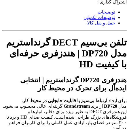
اشتراک گذاری :
توضیحات
توضیحات تکمیلی
حمل و نقل کالا
تلفن بی‌سیم DECT گرنداستریم
مدل DP720 | هندزفری حرفه‌ای
با کیفیت HD
هندزفری DP720 گرنداستریم | انتخابی
ایده‌آل برای تحرک در محیط کار
برای ایجاد
ارتباط بی‌سیم با قابلیت جابجایی در محیط کار
،
مدل
DP720
از برند
Grandstream
گزینه‌ای عالی محسوب می‌شود.
این هندزفری DECT به طور ویژه برای دفاتر، انبارها و
فروشگاه‌های بزرگ طراحی شده است. کیفیت صدای HD و برد تا
۳۰۰ متر در فضای باز، آزادی عمل کاملی را برای کاربران فراهم
می‌آورد.