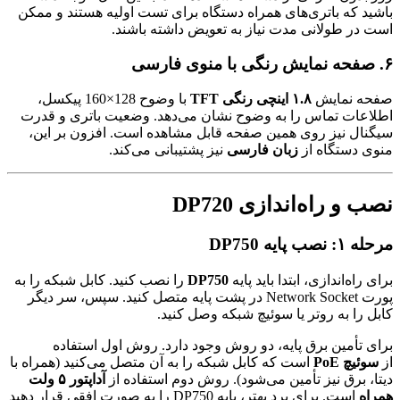
باشید که باتری‌های همراه دستگاه برای تست اولیه هستند و ممکن
است در طولانی مدت نیاز به تعویض داشته باشند.
۶. صفحه نمایش رنگی با منوی فارسی
صفحه نمایش
۱.۸ اینچی رنگی TFT
با وضوح 128×160 پیکسل،
اطلاعات تماس را به وضوح نشان می‌دهد. وضعیت باتری و قدرت
سیگنال نیز روی همین صفحه قابل مشاهده است. افزون بر این،
منوی دستگاه از
زبان فارسی
نیز پشتیبانی می‌کند.
نصب و راه‌اندازی DP720
مرحله ۱: نصب پایه DP750
برای راه‌اندازی، ابتدا باید پایه
DP750
را نصب کنید. کابل شبکه را به
پورت Network Socket در پشت پایه متصل کنید. سپس، سر دیگر
کابل را به روتر یا سوئیچ شبکه وصل کنید.
برای تأمین برق پایه، دو روش وجود دارد. روش اول استفاده
از
سوئیچ PoE
است که کابل شبکه را به آن متصل می‌کنید (همراه با
دیتا، برق نیز تأمین می‌شود). روش دوم استفاده از
آداپتور ۵ ولت
همراه
است. برای برد بهتر، پایه DP750 را به صورت افقی قرار دهید