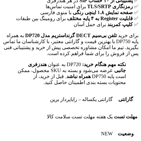
✅
پشتیبانی از ۱۰ حساب SIP
در هر هندزفری
✅
رمزنگاری TLS/SRTP
برای امنیت تماس‌ها
✅
صفحه نمایش ۱.۸ اینچی رنگی
با منوی فارسی
✅
قابلیت Register به ۴ پایه مختلف
برای رومینگ بین طبقات
✅
کلیپ کمربند
برای حمل آسان
برای خرید
تلفن بی‌سیم DECT گرنداستریم مدل DP720
به همراه
پایه DP750 با بهترین قیمت و گارانتی معتبر، با کارشناسان ما تماس
بگیرید. تیم ما امکان مشاوره تخصصی پیش از خرید و پشتیبانی فنی
پس از فروش را برای شما فراهم کرده است.
نکته مهم هنگام خرید:
DP720 به عنوان
هندزفری
جانبی
عرضه می‌شود و بسته به SKU محصول، ممکن
است پایه DP750
همراه نباشد
. قبل از خرید، از
محتویات بسته بندی اطمینان حاصل کنید.
گارانتی
گارانتی یکساله – رایاپرداز برین
مهلت تست
یک هفته مهلت تست سلامت کالا
وضعیت
NEW