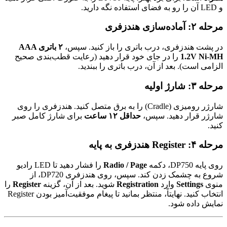
و LED آن را رو به فضای استفاده نگه دارید.
مرحله ۲: آماده‌سازی هندزفری
در پشت هندزفری، درب باتری را باز کنید. سپس،
۲ باتری AAA
1.2V Ni-MH
را در جای خود قرار دهید (رعایت قطب‌بندی صحیح
الزامی است). بعد از آن، درب باتری را ببندید.
مرحله ۳: شارژ اولیه
شارژر رومیزی (Cradle) را به برق متصل کنید. هندزفری را روی
شارژر قرار دهید. سپس،
حداقل ۱۲ ساعت
برای شارژ کامل صبر
کنید.
مرحله ۴: Register هندزفری به پایه
روی پایه DP750، دکمه
Radio / Page
را فشار دهید تا LED رادیو
شروع به چشمک زدن کند. سپس، روی هندزفری DP720، از
منوی
Settings
وارد
Registration
شوید. بعد از آن، گزینه
Register
را
انتخاب کنید. نهایتاً، منتظر بمانید تا پیغام موفقیت‌آمیز بودن Register
نمایش داده شود.