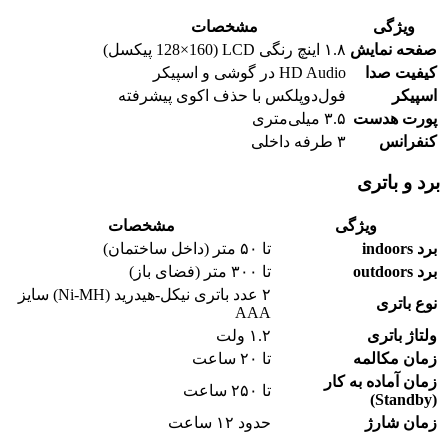
ویژگی
مشخصات
صفحه نمایش
۱.۸ اینچ رنگی LCD (128×160 پیکسل)
کیفیت صدا
HD Audio در گوشی و اسپیکر
اسپیکر
فول‌دوپلکس با حذف اکوی پیشرفته
پورت هدست
۳.۵ میلی‌متری
کنفرانس
۳ طرفه داخلی
برد و باتری
ویژگی
مشخصات
برد indoors
تا ۵۰ متر (داخل ساختمان)
برد outdoors
تا ۳۰۰ متر (فضای باز)
۲ عدد باتری نیکل-هیدرید (Ni-MH) سایز
نوع باتری
AAA
ولتاژ باتری
۱.۲ ولت
زمان مکالمه
تا ۲۰ ساعت
زمان آماده به کار
تا ۲۵۰ ساعت
(Standby)
زمان شارژ
حدود ۱۲ ساعت