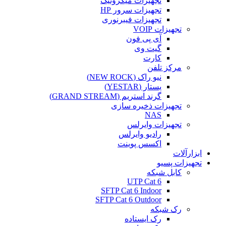
تجهیزات میکروتیک
تجهیزات سرور HP
تجهیزات فیبرنوری
تجهیزات VOIP
آی پی فون
گیت وی
کارت
مرکز تلفن
نیو راک (NEW ROCK)
یستار (YESTAR)
گرند استریم (GRAND STREAM)
تجهیزات ذخیره سازی
NAS
تجهیزات وایرلس
رادیو وایرلس
اکسس پوینت
ابزارآلات
تجهیزات پسیو
کابل شبکه
UTP Cat 6
SFTP Cat 6 Indoor
SFTP Cat 6 Outdoor
رک شبکه
رک ایستاده