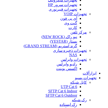
تجهیزات میکروتیک
تجهیزات سرور HP
تجهیزات فیبرنوری
تجهیزات VOIP
آی پی فون
گیت وی
کارت
مرکز تلفن
نیو راک (NEW ROCK)
یستار (YESTAR)
گرند استریم (GRAND STREAM)
تجهیزات ذخیره سازی
NAS
تجهیزات وایرلس
رادیو وایرلس
اکسس پوینت
ابزارآلات
تجهیزات پسیو
کابل شبکه
UTP Cat 6
SFTP Cat 6 Indoor
SFTP Cat 6 Outdoor
رک شبکه
رک ایستاده