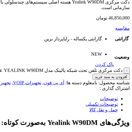
سازمانی است.
46,850,000
تومان
مقایسه
گارانتی
گارانتی یکساله - رایاپرداز برین
NEW
وضعیت
پاک کردن
دکت مرکزی تلفن تحت شبکه یالینک مدل YEALINK W90DM عدد
افزودن به سبد خرید
شناسه محصول:
نامعلوم
دسته ها:
آی پی فون
,
تجهیزات VOIP
,
تجهیزا
اشتراک گذاری :
توضیحات
توضیحات تکمیلی
حمل و نقل کالا
ویژگی‌های Yealink W90DM به‌صورت کوتاه: