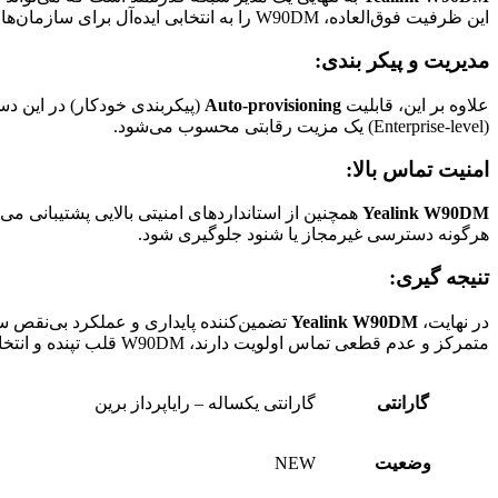
این ظرفیت فوق‌العاده، W90DM را به انتخابی ایده‌آل برای سازمان‌های بسیار بزرگ با تعداد کاربران زیاد تبدیل کرده است که نیاز به یک زیرساخت تلفنی بی‌سیم با قابلیت گسترش بالا دارند.
مدیریت و پیکر بندی:
علاوه بر این، قابلیت
Auto-provisioning
(پیکربندی خودکار) در این دست
(Enterprise-level) یک مزیت رقابتی محسوب می‌شود.
امنیت تماس بالا:
Yealink W90DM
همچنین از استانداردهای امنیتی بالایی پشتیبانی می‌
هرگونه دسترسی غیرمجاز یا شنود جلوگیری شود.
تنیجه گیری:
در نهایت،
Yealink W90DM
متمرکز و عدم قطعی تماس اولویت دارند، W90DM قلب تپنده و انتخاب نهایی شماست.
گارانتی
گارانتی یکساله – رایاپرداز برین
وضعیت
NEW