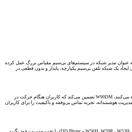
دسلولی (Multi-Cell) یالینک است. این دستگاه به عنوان مدیر شبکه در سیستم‌های بی‌سیم مقیاس بزرگ عمل کرده
های بزرگی که به دنبال ایجاد یک شبکه تلفن بی‌سیم یکپارچه، پایدار و بدون قطعی در
است. در سیستم‌هایی که از چندین پایه W90B استفاده می‌کنند، W90DM تضمین می‌کند که کاربران هنگام حرکت در
 مدیریت هوشمندانه، تجربه تماس بی‌وقفه و باکیفیت را برای کاربران
به تنهایی یک مدیر شبکه قدرتمند است که می‌تواند صدها پایه W90B و هزاران گوشی بی‌سیم یالینک (مانند سری W56H، W59R ، W53H، CP930W و DD Phone) را تحت مدیریت خود بگیرد.