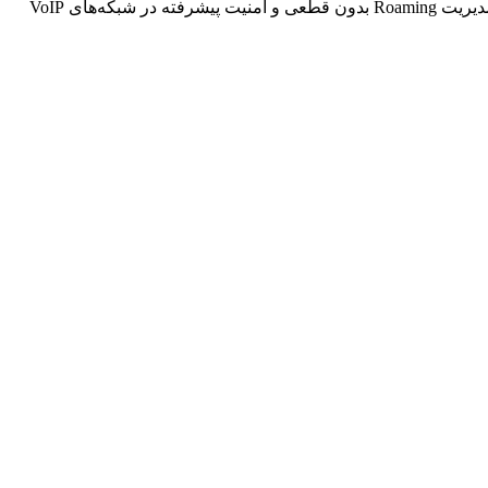
دکت مرکزی Yealink W90DM هسته اصلی سیستم‌های چندسلولی یالینک برای مدیریت یکپارچه پایه‌های W90B، پشتیبانی از صدها گوشی، مدیریت Roaming بدون قطعی و امنیت پیشرفته در شبکه‌های VoIP