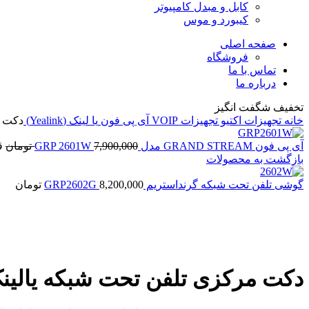
کابل و مبدل کامپیوتر
کیبورد و موس
صفحه اصلی
فروشگاه
تماس با ما
درباره ما
تخفیف شگفت انگیز
خانه
تجهیزات اکتیو
تجهیزات VOIP
آی پی فون
یا لینک (Yealink)
دکت مرک
آی پی فون GRAND STREAM مدل GRP 2601W
7,900,000
تومان
قی
بازگشت به محصولات
گوشی تلفن تحت شبکه گرنداستریم GRP2602G
8,200,000
تومان
NEW
برای بزرگنمایی کلیک کنید
دکت مرکزی تلفن تحت شبکه یالینک مدل W90DM