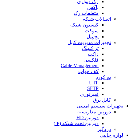
رک دیواری
باکس
متعلقات رک
اتصالات شبکه
کیستون شبکه
سوکت
پچ پنل
تجهیزات مدیریت کابل
تراکنینگ
داکت
فلکسی
Cable Management
کف خواب
پچ کورد
UTP
SFTP
فیبرنوری
کابل برق
تجهیزات سیستم امنیتی
دوربین مداربسته
دوربین HD
دوربین تحت شبکه (IP)
دزدگیر
لوازم جانبی