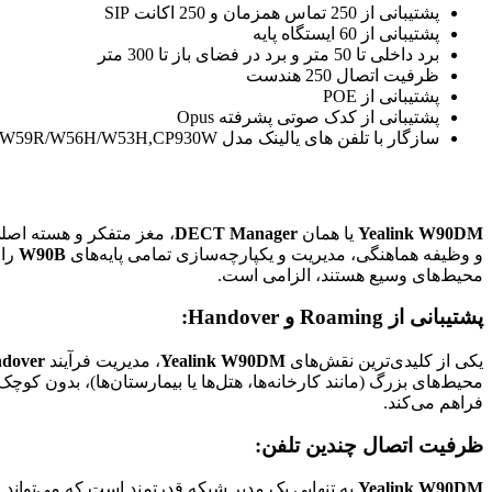
پشتیبانی از 250 تماس همزمان و 250 اکانت SIP
پشتیبانی از 60 ایستگاه پایه
برد داخلی تا 50 متر و برد در فضای باز تا 300 متر
ظرفیت اتصال 250 هندست
پشتیبانی از POE
پشتیبانی از کدک صوتی پشرفته Opus
سازگار با تلفن های یالینک مدل W59R/W56H/W53H,CP930W و DD Phone
Yealink W90DM
یا همان
DECT Manager
و وظیفه هماهنگی، مدیریت و یکپارچه‌سازی تمامی پایه‌های
W90B
محیط‌های وسیع هستند، الزامی است.
پشتیبانی از Roaming و Handover:
یکی از کلیدی‌ترین نقش‌های
Yealink W90DM
، مدیریت فرآیند
dover
محیط‌های بزرگ (مانند کارخانه‌ها، هتل‌ها یا بیمارستان‌ها)، بدون کو
فراهم می‌کند.
ظرفیت اتصال چندین تلفن:
Yealink W90DM