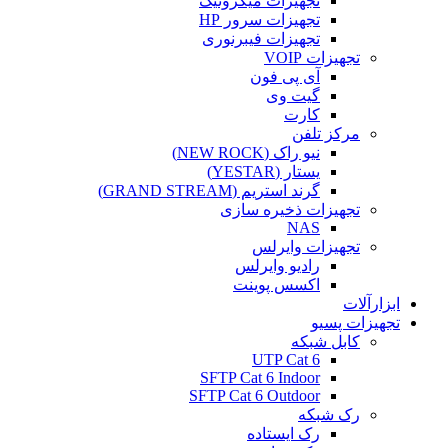
تجهیزات میکروتیک
تجهیزات سرور HP
تجهیزات فیبرنوری
تجهیزات VOIP
آی پی فون
گیت وی
کارت
مرکز تلفن
نیو راک (NEW ROCK)
یستار (YESTAR)
گرند استریم (GRAND STREAM)
تجهیزات ذخیره سازی
NAS
تجهیزات وایرلس
رادیو وایرلس
اکسس پوینت
ابزارآلات
تجهیزات پسیو
کابل شبکه
UTP Cat 6
SFTP Cat 6 Indoor
SFTP Cat 6 Outdoor
رک شبکه
رک ایستاده