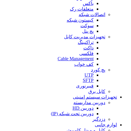
باکس
متعلقات رک
اتصالات شبکه
کیستون شبکه
سوکت
پچ پنل
تجهیزات مدیریت کابل
تراکنینگ
داکت
فلکسی
Cable Management
کف خواب
پچ کورد
UTP
SFTP
فیبرنوری
کابل برق
تجهیزات سیستم امنیتی
دوربین مداربسته
دوربین HD
دوربین تحت شبکه (IP)
دزدگیر
لوازم جانبی
کابل و مبدل کامپیوتر