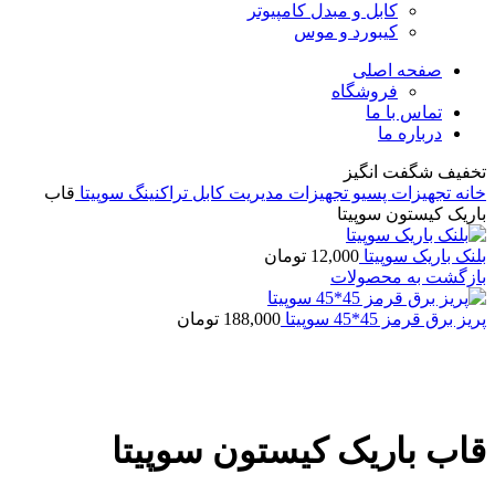
کابل و مبدل کامپیوتر
کیبورد و موس
صفحه اصلی
فروشگاه
تماس با ما
درباره ما
تخفیف شگفت انگیز
خانه
تجهیزات پسیو
تجهیزات مدیریت کابل
تراکنینگ
سوپیتا
قاب
باریک کیستون سوپیتا
بلنک باریک سوپیتا
12,000
تومان
بازگشت به محصولات
پریز برق قرمز 45*45 سوپیتا
188,000
تومان
برای بزرگنمایی کلیک کنید
قاب باریک کیستون سوپیتا