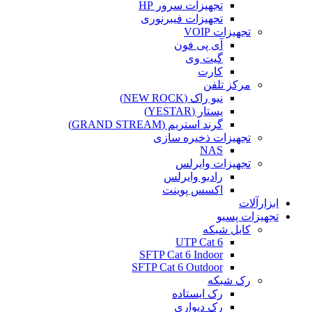
تجهیزات سرور HP
تجهیزات فیبرنوری
تجهیزات VOIP
آی پی فون
گیت وی
کارت
مرکز تلفن
نیو راک (NEW ROCK)
یستار (YESTAR)
گرند استریم (GRAND STREAM)
تجهیزات ذخیره سازی
NAS
تجهیزات وایرلس
رادیو وایرلس
اکسس پوینت
ابزارآلات
تجهیزات پسیو
کابل شبکه
UTP Cat 6
SFTP Cat 6 Indoor
SFTP Cat 6 Outdoor
رک شبکه
رک ایستاده
رک دیواری