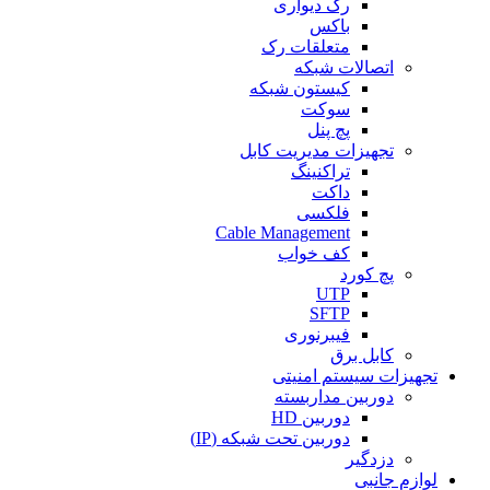
رک دیواری
باکس
متعلقات رک
اتصالات شبکه
کیستون شبکه
سوکت
پچ پنل
تجهیزات مدیریت کابل
تراکنینگ
داکت
فلکسی
Cable Management
کف خواب
پچ کورد
UTP
SFTP
فیبرنوری
کابل برق
تجهیزات سیستم امنیتی
دوربین مداربسته
دوربین HD
دوربین تحت شبکه (IP)
دزدگیر
لوازم جانبی