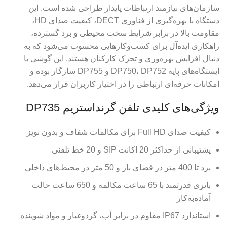
سازمان‌های نیازمند ارتباطات پایدار طراحی شده است. این
دستگاه با بهره‌گیری از فناوری DECT، کیفیت صدای HD،
مقاومت بالا در برابر شرایط سخت محیطی و برد گسترده،
راهکاری ایده‌آل برای کسب‌وکارهایی محسوب می‌شود که به
دنبال افزایش بهره‌وری و تحرک کارکنان هستند. این گوشی با
ایستگاه‌های پایه DP750، DP752 و DP755 سازگار بوده و
امکانات حرفه‌ای ارتباطی را در اختیار کاربران قرار می‌دهد.
ویژگی‌های کلیدی تلفن گرنداستریم DP735
کیفیت صدای Full HD برای مکالمات شفاف و بدون نویز
پشتیبانی از حداکثر 20 اکانت SIP و 20 خط تلفنی
برد تا 400 متر در فضای باز و 50 متر در محیط‌های داخلی
باتری قدرتمند با 65 ساعت مکالمه و 650 ساعت حالت
آماده‌به‌کار
استاندارد IP67 مقاوم در برابر آب، گردوغبار و مواد شوینده