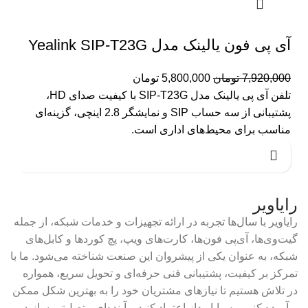
آی پی فون یالینک مدل Yealink SIP-T23G
7,920,000
تومان
5,800,000
تومان
تلفن آی پی یالینک مدل SIP-T23G با کیفیت صدای HD،
پشتیبانی از سه حساب SIP و نمایشگر 2.8 اینچی، گزینه‌ای
مناسب برای محیط‌های اداری است.
رایاویر
رایاویر با سال‌ها تجربه در ارائه تجهیزات و خدمات شبکه، از جمله
گیت‌وی‌ها، آی‌پی فون‌ها، کارت‌های ویپ، پچ کوردها و کابل‌های
شبکه، به عنوان یکی از پیشروان این صنعت شناخته می‌شود. ما با
تمرکز بر کیفیت، پشتیبانی فنی حرفه‌ای و تحویل سریع، همواره
در تلاش هستیم تا نیازهای مشتریان خود را به بهترین شکل ممکن
برآورده کنیم. به رایاپرداز اعتماد کنید و آینده‌ای متصل‌تر بسازید.