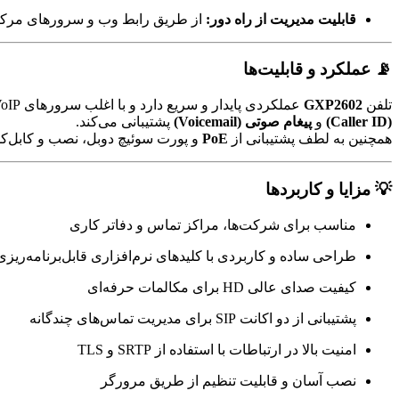
قابلیت مدیریت از راه دور:
از طریق رابط وب و سرورهای مرک
📡 عملکرد و قابلیت‌ها
تلفن
GXP2602
عملکردی پایدار و سریع دارد و با اغلب سرورهای VoIP و PBX سازگار است. این تلفن از قابلیت‌هایی مانند
(Caller ID)
و
پیغام صوتی (Voicemail)
پشتیبانی می‌کند.
همچنین به لطف پشتیبانی از
PoE
و پورت سوئیچ دوبل، نصب و کابل‌کش
💡 مزایا و کاربردها
مناسب برای شرکت‌ها، مراکز تماس و دفاتر کاری
طراحی ساده و کاربردی با کلیدهای نرم‌افزاری قابل‌برنامه‌ریزی
کیفیت صدای عالی HD برای مکالمات حرفه‌ای
پشتیبانی از دو اکانت SIP برای مدیریت تماس‌های چندگانه
امنیت بالا در ارتباطات با استفاده از SRTP و TLS
نصب آسان و قابلیت تنظیم از طریق مرورگر