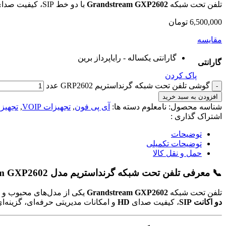
تلفن تحت شبکه
Grandstream GXP2602
با دو خط SIP، کیفیت صدای HD و پشتیبانی از PoE، گزینه‌ای مناسب برای دفاتر کاری و شرکت‌هاست. طراحی ساده، امنیت بالا و کارایی حرفه‌ای را تجربه کنید.
6,500,000
تومان
مقایسه
گارانتی یکساله - رایاپرداز برین
گارانتی
پاک کردن
گوشی تلفن تحت شبکه گرنداستریم GRP2602 عدد
افزودن به سبد خرید
شناسه محصول:
نامعلوم
دسته ها:
آی پی فون
,
تجهیزات VOIP
,
تجهیزا
اشتراک گذاری :
توضیحات
توضیحات تکمیلی
حمل و نقل کالا
📞 معرفی تلفن تحت شبکه گرنداستریم مدل
am GXP2602
تلفن تحت شبکه
Grandstream GXP2602
یکی از مدل‌های محبوب و
دو اکانت SIP
، کیفیت صدای
HD
و امکانات مدیریتی حرفه‌ای، گزینه‌ا