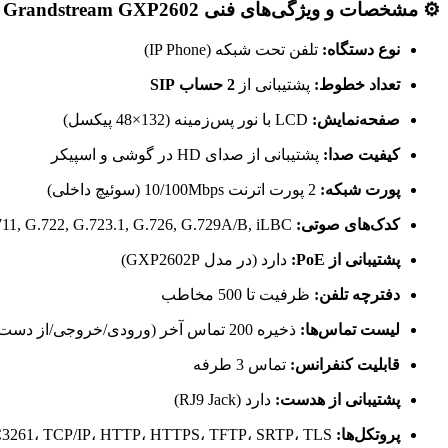
⚙️ مشخصات و ویژگی‌های فنی Grandstream GXP2602
نوع دستگاه:
تلفن تحت شبکه (IP Phone)
تعداد خطوط:
پشتیبانی از
2 حساب SIP
صفحه‌نمایش:
LCD با نور پس‌زمینه (132×48 پیکسل)
کیفیت صدا:
پشتیبانی از صدای HD در گوشی و اسپیکر
پورت شبکه:
2 پورت اترنت 10/100Mbps (سوئیچ داخلی)
کدک‌های صوتی:
G.711, G.722, G.723.1, G.726, G.729A/B, iLBC
پشتیبانی از PoE:
دارد (در مدل GXP2602P)
دفترچه تلفن:
ظرفیت تا 500 مخاطب
لیست تماس‌ها:
ذخیره 200 تماس آخر (ورودی/خروجی/از دست رفته)
قابلیت کنفرانس:
تماس 3 طرفه
پشتیبانی از هدست:
دارد (RJ9 Jack)
پروتکل‌ها:
SIP RFC3261، TCP/IP، HTTP، HTTPS، TFTP، SRTP، TLS