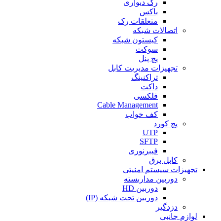
رک دیواری
باکس
متعلقات رک
اتصالات شبکه
کیستون شبکه
سوکت
پچ پنل
تجهیزات مدیریت کابل
تراکنینگ
داکت
فلکسی
Cable Management
کف خواب
پچ کورد
UTP
SFTP
فیبرنوری
کابل برق
تجهیزات سیستم امنیتی
دوربین مداربسته
دوربین HD
دوربین تحت شبکه (IP)
دزدگیر
لوازم جانبی