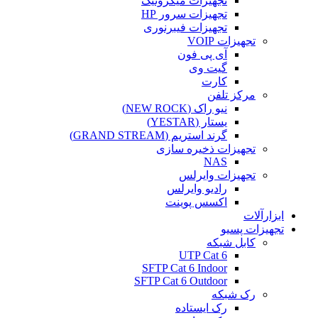
تجهیزات میکروتیک
تجهیزات سرور HP
تجهیزات فیبرنوری
تجهیزات VOIP
آی پی فون
گیت وی
کارت
مرکز تلفن
نیو راک (NEW ROCK)
یستار (YESTAR)
گرند استریم (GRAND STREAM)
تجهیزات ذخیره سازی
NAS
تجهیزات وایرلس
رادیو وایرلس
اکسس پوینت
ابزارآلات
تجهیزات پسیو
کابل شبکه
UTP Cat 6
SFTP Cat 6 Indoor
SFTP Cat 6 Outdoor
رک شبکه
رک ایستاده