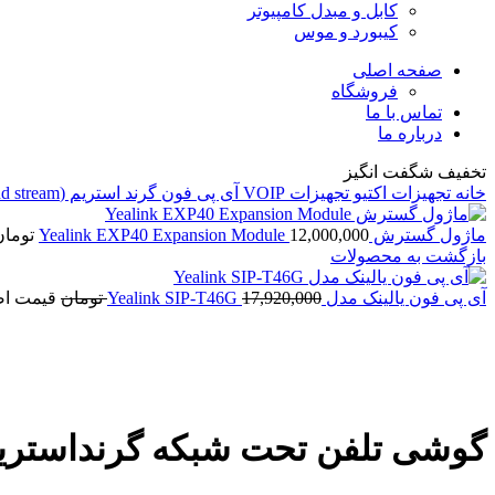
کابل و مبدل کامپیوتر
کیبورد و موس
صفحه اصلی
فروشگاه
تماس با ما
درباره ما
تخفیف شگفت انگیز
خانه
تجهیزات اکتیو
تجهیزات VOIP
آی پی فون
گرند استریم (Grand stream)
ماژول گسترش Yealink EXP40 Expansion Module
12,000,000
تومان
بازگشت به محصولات
آی پی فون یالینک مدل Yealink SIP-T46G
17,920,000
تومان
قیمت اصلی 17,920,000
NEW
برای بزرگنمایی کلیک کنید
گوشی تلفن تحت شبکه گرنداستریم P2602