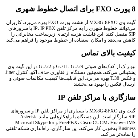
8 پورت FXO برای اتصال خطوط شهری
گیت وی MX8G-8FXO از هشت پورت FXO بهره می‌برد. کاربران
می‌توانند خطوط شهری را به مرکز تلفن IP، IP PBX یا سرورهای
SIP متصل کنند. این قابلیت هزینه ارتقای زیرساخت مخابراتی را
کاهش می‌دهد و امکان استفاده از خطوط موجود را فراهم می‌کند.
کیفیت بالای تماس
نیو راک از کدک‌های صوتی G.711، G.729 و G.722 در این گیت وی
پشتیبانی می‌کند. همچنین دستگاه از فناوری حذف اکو، کنترل Jitter
و فکس T.38 بهره می‌برد. این قابلیت‌ها کیفیت مکالمات صوتی و
ارسال فکس را بهبود می‌بخشند.
سازگاری با مراکز تلفن IP
گیت وی MX8G-8FXO با بسیاری از مراکز تلفن IP و سرورهای
SIP سازگار است. این دستگاه با راهکارهایی مانند Asterisk،
FreePBX، Cisco CUCM، Huawei IMS و Microsoft Skype for
Business به‌خوبی کار می‌کند. این سازگاری، راه‌اندازی شبکه تلفنی
را ساده‌تر می‌کند.