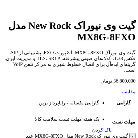
گیت وی نیوراک New Rock مدل
MX8G-8FXO
گیت وی نیوراک MX8G-8FXO با 8 پورت FXO، پشتیبانی از SIP،
فکس T.38، کدک‌های صوتی پیشرفته، TLS، SRTP و مدیریت ابری،
گزینه‌ای ایده‌آل برای اتصال خطوط شهری به مراکز تلفن VoIP
است.
36,800,000
تومان
مقایسه
گارانتی
گارانتی یکساله - رایاپرداز برین
یک هفته مهلت تست سلامت کالا
مهلت تست
پاک کردن
گیت وی نیوراک New Rock مدل MX8G-8FXO عدد