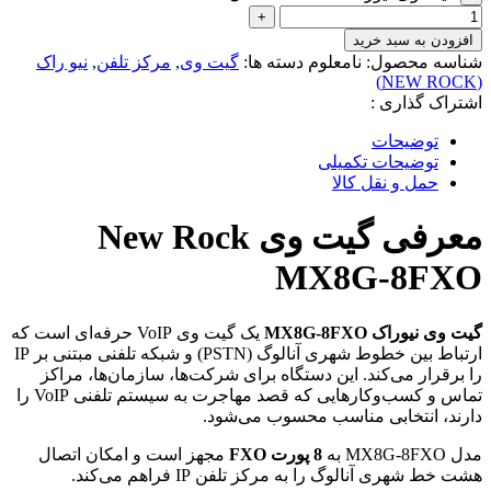
افزودن به سبد خرید
شناسه محصول:
نامعلوم
دسته ها:
گیت وی
,
مرکز تلفن
,
نیو راک
(NEW ROCK)
اشتراک گذاری :
توضیحات
توضیحات تکمیلی
حمل و نقل کالا
معرفی گیت وی New Rock
MX8G-8FXO
گیت وی نیوراک MX8G-8FXO
یک گیت وی VoIP حرفه‌ای است که
ارتباط بین خطوط شهری آنالوگ (PSTN) و شبکه تلفنی مبتنی بر IP
را برقرار می‌کند. این دستگاه برای شرکت‌ها، سازمان‌ها، مراکز
تماس و کسب‌وکارهایی که قصد مهاجرت به سیستم تلفنی VoIP را
دارند، انتخابی مناسب محسوب می‌شود.
مدل MX8G-8FXO به
8 پورت FXO
مجهز است و امکان اتصال
هشت خط شهری آنالوگ را به مرکز تلفن IP فراهم می‌کند.