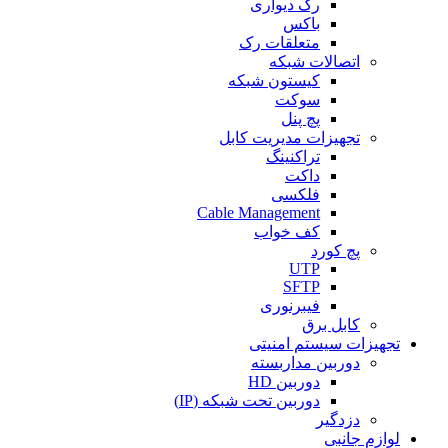
رک دیواری
باکس
متعلقات رک
اتصالات شبکه
کیستون شبکه
سوکت
پچ پنل
تجهیزات مدیریت کابل
تراکنینگ
داکت
فلکسی
Cable Management
کف خواب
پچ کورد
UTP
SFTP
فیبرنوری
کابل برق
تجهیزات سیستم امنیتی
دوربین مداربسته
دوربین HD
دوربین تحت شبکه (IP)
دزدگیر
لوازم جانبی