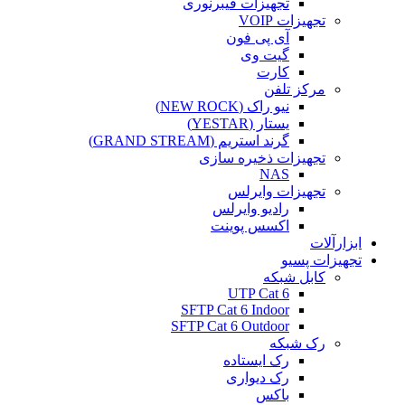
تجهیزات فیبرنوری
تجهیزات VOIP
آی پی فون
گیت وی
کارت
مرکز تلفن
نیو راک (NEW ROCK)
یستار (YESTAR)
گرند استریم (GRAND STREAM)
تجهیزات ذخیره سازی
NAS
تجهیزات وایرلس
رادیو وایرلس
اکسس پوینت
ابزارآلات
تجهیزات پسیو
کابل شبکه
UTP Cat 6
SFTP Cat 6 Indoor
SFTP Cat 6 Outdoor
رک شبکه
رک ایستاده
رک دیواری
باکس