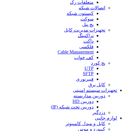
متعلقات رک
اتصالات شبکه
کیستون شبکه
سوکت
پچ پنل
تجهیزات مدیریت کابل
تراکنینگ
داکت
فلکسی
Cable Management
کف خواب
پچ کورد
UTP
SFTP
فیبرنوری
کابل برق
تجهیزات سیستم امنیتی
دوربین مداربسته
دوربین HD
دوربین تحت شبکه (IP)
دزدگیر
لوازم جانبی
کابل و مبدل کامپیوتر
کیبورد و موس