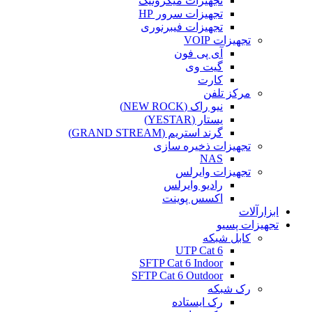
تجهیزات میکروتیک
تجهیزات سرور HP
تجهیزات فیبرنوری
تجهیزات VOIP
آی پی فون
گیت وی
کارت
مرکز تلفن
نیو راک (NEW ROCK)
یستار (YESTAR)
گرند استریم (GRAND STREAM)
تجهیزات ذخیره سازی
NAS
تجهیزات وایرلس
رادیو وایرلس
اکسس پوینت
ابزارآلات
تجهیزات پسیو
کابل شبکه
UTP Cat 6
SFTP Cat 6 Indoor
SFTP Cat 6 Outdoor
رک شبکه
رک ایستاده