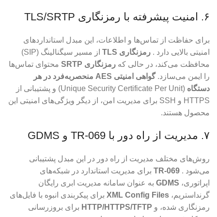
۶. امنیت پیشرفته با رمزنگاری TLS/SRTP
برای حفاظت از تماس‌ها و اطلاعات، این مبدل استانداردهای
امنیتی بالایی دارد .
رمزنگاری TLS
از مسیر سیگنالینگ (SIP)
محافظت می‌کند، در حالی که
رمزنگاری SRTP
محتوای تماس‌ها
را ایمن می‌سازد.
گواهی امنیتی AES منحصربه‌فرد در هر
دستگاه
(Unique Security Certificate Per Unit) و پشتیبانی از
HTTPS و SSH برای مدیریت امن، از دیگر ویژگی‌های امنیتی این
محصول هستند.
۷. مدیریت از راه دور با TR-069 و GDMS
روش‌های مختلف مدیریت از راه دور در این مبدل پشتیبانی
می‌شود .
TR-069
برای مدیریت استاندارد در شبکه‌های
اپراتوری،
GDMS
به عنوان سامانه مدیریت ابری رایگان
گرنداستریم،
XML Config Files
برای پیکربندی انبوه با فایل‌های
رمزنگاری شده، و
HTTP/HTTPS/TFTP
برای بروزرسانی