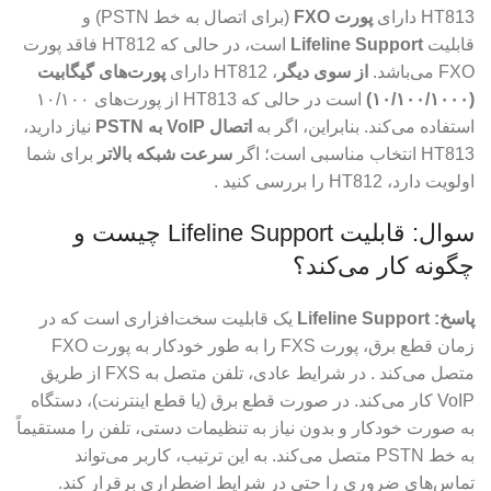
HT813 دارای
پورت FXO
(برای اتصال به خط PSTN) و
قابلیت
Lifeline Support
است، در حالی که HT812 فاقد پورت
FXO می‌باشد.
از سوی دیگر
، HT812 دارای
پورت‌های گیگابیت
(۱۰/۱۰۰/۱۰۰۰)
است در حالی که HT813 از پورت‌های ۱۰/۱۰۰
استفاده می‌کند. بنابراین، اگر به
اتصال VoIP به PSTN
نیاز دارید،
HT813 انتخاب مناسبی است؛ اگر
سرعت شبکه بالاتر
برای شما
اولویت دارد، HT812 را بررسی کنید .
سوال: قابلیت Lifeline Support چیست و
چگونه کار می‌کند؟
پاسخ:
Lifeline Support
یک قابلیت سخت‌افزاری است که در
زمان قطع برق، پورت FXS را به طور خودکار به پورت FXO
متصل می‌کند . در شرایط عادی، تلفن متصل به FXS از طریق
VoIP کار می‌کند. در صورت قطع برق (یا قطع اینترنت)، دستگاه
به صورت خودکار و بدون نیاز به تنظیمات دستی، تلفن را مستقیماً
به خط PSTN متصل می‌کند. به این ترتیب، کاربر می‌تواند
تماس‌های ضروری را حتی در شرایط اضطراری برقرار کند.