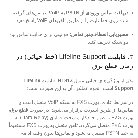
دریافت تماس ورودی از PSTN به VoIP:
تماس‌های گرفته
شده روی خط ثابت را از طریق تلفن‌های VoIP پاسخ دهید
مسیریابی انعطاف‌پذیر تماس:
قوانینی برای هدایت تماس بین
دو شبکه تعریف کنید
۲. قابلیت Lifeline Support (خط حیاتی) در
زمان قطع برق
یکی از ویژگی‌های حیاتی مبدل
HT813
، قابلیت
Lifeline
Support
است . نحوه عملکرد آن به این صورت است:
در شرایط عادی، پورت FXS به شبکه VoIP متصل است و
تماس‌ها از طریق اینترنت برقرار می‌شوند. در صورت
قطع برق
،
پورت FXS به طور خودکار و سخت‌افزاری (Hard‑Relay) به
پورت FXO متصل می‌گردد. تلفن متصل به پورت FXS مستقیماً
به خط PSTN متصل می‌شود و تماس‌ها بدون وقفه ادامه