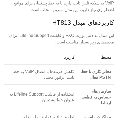
VoIP به شبکه تلفن ثابت دارید یا به خط پشتیبان برای مواقع
اضطراری نیاز دارید، این مدل بهترین انتخاب است .
کاربردهای مبدل HT813
این مبدل به دلیل پورت FXO و قابلیت Lifeline Support، برای
محیط‌های زیر بسیار مناسب است:
محیط
کاربرد
دفاتر کاری با خط
کاهش هزینه‌ها با اتصال VoIP به خط
PSTN فعال
ثابت اپراتور محلی
سازمان‌های
استفاده از قابلیت Lifeline Support به
حساس به قطعی
عنوان خط پشتیبان
ارتباط
مراکز درمانی و
اطمینان از برقراری تماس‌های