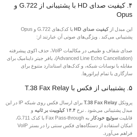
۴. کیفیت صدای HD با پشتیبانی از G.722 و
Opus
این مبدل از
کیفیت صدای HD
با کدک‌های G.722 و Opus
پشتیبانی می‌کند . ویژگی‌های صوتی آن عبارتند از:
صدای شفاف و طبیعی در مکالمات VoIP، حذف اکوی پیشرفته
(Advanced Line Echo Cancellation)، بافر جیتر داینامیک برای
مقابله با نوسانات شبکه، و کدک‌های استاندارد متنوع برای
سازگاری با تمام اپراتورها.
۵. پشتیبانی از فکس با T.38 Fax Relay
پروتکل
T.38 Fax Relay
برای ارسال فکس روی شبکه IP در این
مبدل پشتیبانی می‌شود . نرخ
۱۴.۴ کیلوبیت بر ثانیه
و
قابلیت
سوئیچ خودکار
به Fax Pass-through با کدک G.711،
امکان استفاده از دستگاه‌های فکس سنتی را در بستر VoIP
فراهم می‌آورد.