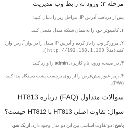
مرحله ۳: ورود به رابط وب مدیریت
پس از دریافت آدرس IP، مراحل زیر را دنبال کنید:
۱.
کامپیوتر خود را به همان شبکه مبدل متصل کنید.
۲.
مرورگر وب را باز کرده و آدرس IP مبدل را در نوار آدرس وارد
http://192.168.1.100
کنید (مثلاً
).
۳.
در صفحه ورود، نام کاربری
admin
را وارد کنید.
۴.
رمز عبور پیش‌فرض را از روی برچسب پشت دستگاه پیدا کنید
(P/W).
سوالات متداول (FAQ) درباره HT813
سوال: تفاوت اصلی HT813 با HT812 چیست؟
پاسخ:
دو تفاوت اساسی بین این دو مدل وجود دارد.
از یک سو
،