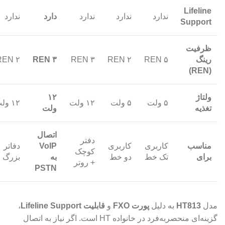
Lifeline
ندارد
ندارد
ندارد
دارد
ندارد
Support
ظرفیت
رینگ
۵ REN
۲ REN
۳ REN
۳ REN
۲ REN
(REN)
ولتاژ
۱۲
۵ ولت
۵ ولت
۱۲ ولت
۱۲ ولت
تغذیه
ولت
اتصال
دفتر
مناسب
کاربری
کاربری
VoIP
دفاتر
کوچک
برای
تک خط
دو خط
به
بزرگ
+ روتر
PSTN
مدل
HT813
به دلیل
پورت FXO
و
قابلیت Lifeline Support
،
گزینه‌ای منحصربه‌فرد در خانواده HT است. اگر نیاز به اتصال