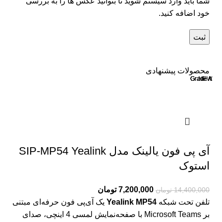
شما باید وارد سیستم شوید تا بتوانید عکس ها را به بررسی
خود اضافه کنید.
محصولات پیشنهادی
Grade A
Grade A
Grade A
Grade A
Grade A
NEW
آی پی فون یالینک مدل SIP-MP54 Yealink
استوک
7,200,000
تومان
14,400,000
تومان
تلفن تحت شبکه
Yealink MP54
یک آی‌پی فون حرفه‌ای مبتنی
بر Microsoft Teams با صفحه‌نمایش لمسی 4 اینچی، صدای