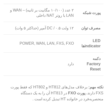
۲ عدد (۱۰/۱۰۰ مگابیت بر ثانیه) – WAN و
پورت شبکه
LAN با روتر NAT داخلی
مصرف توان
۱۲ ولت DC / ۰.۵ آمپر (حداکثر ۵ وات)
LED
POWER, WAN, LAN, FXS, FXO
indicatorها
دکمه
Factory
دارد
Reset
نکته مهم:
برخلاف مدل‌های HT812 و HT802 که فقط پورت
FXS دارند،
پورت FXO
در HT813 آن را به یک دستگاه
منحصربه‌فرد در خانواده HT تبدیل کرده است .