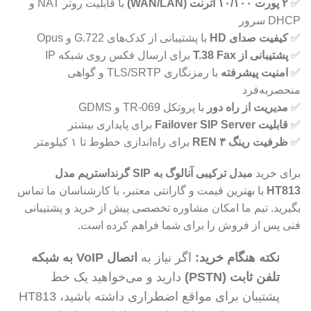
✅
۲ پورت ۱۰/۱۰۰ اترنت (WAN/LAN)
با قابلیت روتر NAT و
DHCP سرور
✅
کیفیت صدای HD
با پشتیبانی از کدک‌های G.722 و Opus
✅
پشتیبانی از T.38 Fax
برای ارسال فکس روی شبکه IP
✅
امنیت پیشرفته
با رمزنگاری TLS/SRTP و گواهی
منحصربه‌فرد
✅
مدیریت از راه دور
با پروتکل TR-069 و GDMS
✅
قابلیت Failover SIP Server
برای پایداری بیشتر
✅
ظرفیت رینگ ۳ REN
برای راه‌اندازی خطوط تا ۱ کیلومتر
برای خرید
مبدل ترکیبی آنالوگ به SIP گرنداستریم مدل
HT813
با بهترین قیمت و گارانتی معتبر، با کارشناسان ما تماس
بگیرید. تیم ما امکان مشاوره تخصصی پیش از خرید و پشتیبانی
فنی پس از فروش را برای شما فراهم کرده است.
نکته هنگام خرید:
اگر نیاز به
اتصال VoIP به شبکه
تلفن ثابت (PSTN)
دارید و می‌خواهید یک خط
پشتیبان برای مواقع اضطراری داشته باشید، HT813