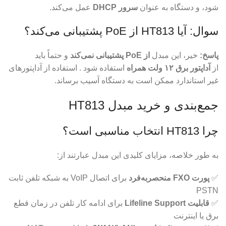
شود، و دستگاه به عنوان
سرور DHCP
عمل می‌کند.
سوال: آیا HT813 از PoE پشتیبانی می‌کند؟
پاسخ:
خیر، این مبدل
از PoE پشتیبانی نمی‌کند
و حتماً باید
از
آداپتور برق ۱۲ ولت همراه
استفاده شود . استفاده از آداپتورهای
غیر استاندارد ممکن است به دستگاه آسیب برساند.
جمع‌بندی و خرید مبدل HT813
چرا HT813 انتخاب مناسبی است؟
به طور خلاصه، مزایای کلیدی این مبدل عبارتند از:
✅
پورت FXO منحصربه‌فرد
برای اتصال VoIP به شبکه تلفن ثابت
PSTN
✅
قابلیت Lifeline Support
برای ادامه کار تلفن در زمان قطع
برق یا اینترنت