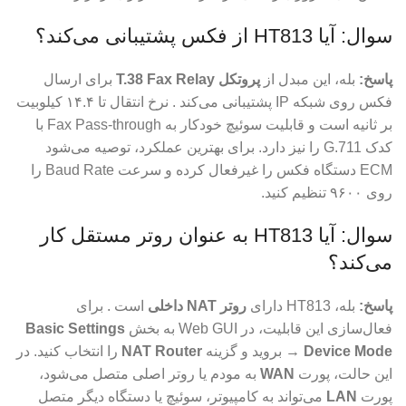
سوال: آیا HT813 از فکس پشتیبانی می‌کند؟
پاسخ:
بله، این مبدل از
پروتکل T.38 Fax Relay
برای ارسال
فکس روی شبکه IP پشتیبانی می‌کند . نرخ انتقال تا ۱۴.۴ کیلوبیت
بر ثانیه است و قابلیت سوئیچ خودکار به Fax Pass-through با
کدک G.711 را نیز دارد. برای بهترین عملکرد، توصیه می‌شود
ECM دستگاه فکس را غیرفعال کرده و سرعت Baud Rate را
روی ۹۶۰۰ تنظیم کنید.
سوال: آیا HT813 به عنوان روتر مستقل کار
می‌کند؟
پاسخ:
بله، HT813 دارای
روتر NAT داخلی
است . برای
فعال‌سازی این قابلیت، در Web GUI به بخش
Basic Settings
→ Device Mode
بروید و گزینه
NAT Router
را انتخاب کنید. در
این حالت، پورت
WAN
به مودم یا روتر اصلی متصل می‌شود،
پورت
LAN
می‌تواند به کامپیوتر، سوئیچ یا دستگاه دیگر متصل