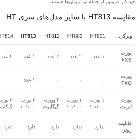
خودکار فریمور از جمله این روش‌ها هستند.
مقایسه HT813 با سایر مدل‌های سری HT
ویژگی
HT801
HT802
HT812
HT813
HT814
پورت
۱ عدد
۲ عدد
۲ عدد
۱ عدد
۴ عدد
FXS
پورت
۰
۰
۰
۱ عدد
۰
FXO
پورت
۱ پورت
۱ پورت
۲ پورت
۲ پورت
۲ پور
اترنت
۱۰/۱۰۰
۱۰/۱۰۰
گیگابیت
۱۰/۱۰۰
گیگابی
قابلیت
ندارد
ندارد
دارد
دارد
دارد
روتر