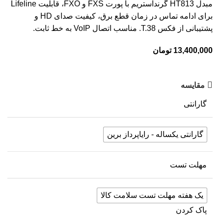
مبدل HT813 گرنداستریم با پورت FXS و FXO، قابلیت Lifeline
برای ادامه تماس در زمان قطع برق، کیفیت صدای HD و
پشتیبانی از فکس T.38. مناسب اتصال VoIP به خط ثابت.
13,400,000
تومان
مقایسه
گارانتی
گارانتی یکساله - رایاپرداز برین
مهلت تست
یک هفته مهلت تست سلامت کالا
پاک کردن