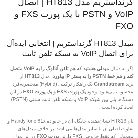
گرنداستریم مدل HT813 | اتصال
VoIP و PSTN با یک پورت FXS و
FXO
مبدل HT813 گرنداستریم | انتخابی ایده‌آل
برای اتصال VoIP به شبکه تلفن ثابت
اگر به دنبال
مبدلی هستید که هم تلفن آنالوگ را به VoIP متصل
کند و هم خط PSTN را به بستر IP بیاورد
، مدل
HT813
از
برند
Grandstream
یک راهکار ترکیبی (Hybrid) منحصربه‌فرد
محسوب می‌شود. وجود
یک پورت FXS و یک پورت FXO
در این
دستگاه، پلی بین شبکه VoIP و شبکه تلفن ثابت سنتی (PSTN)
ایجاد کرده است .
نام HT813 نشان‌دهنده جایگاه آن در خانواده HandyTone 81x و
تفاوت اصلی آن با سایر مدل‌ها می‌باشد. بر خلاف مبدل‌های
معمولی که فقط خروجی FXS دارند،
پورت FXO
در این مدل