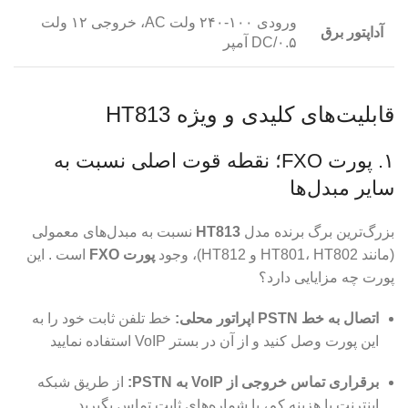
ورودی ۱۰۰-۲۴۰ ولت AC، خروجی ۱۲ ولت
آداپتور برق
DC/۰.۵ آمپر
قابلیت‌های کلیدی و ویژه HT813
۱. پورت FXO؛ نقطه قوت اصلی نسبت به
سایر مبدل‌ها
بزرگ‌ترین برگ برنده مدل
HT813
نسبت به مبدل‌های معمولی
(مانند HT801، HT802 و HT812)، وجود
پورت FXO
است . این
پورت چه مزایایی دارد؟
اتصال به خط PSTN اپراتور محلی:
خط تلفن ثابت خود را به
این پورت وصل کنید و از آن در بستر VoIP استفاده نمایید
برقراری تماس خروجی از VoIP به PSTN:
از طریق شبکه
اینترنت با هزینه کم، با شماره‌های ثابت تماس بگیرید