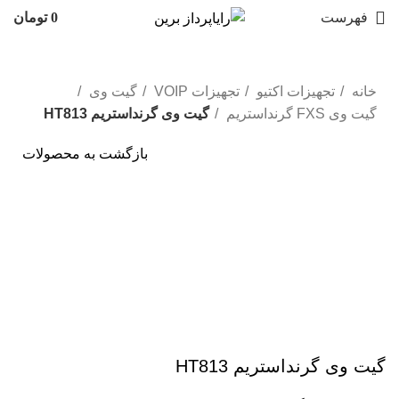
فهرست
0
تومان
خانه
تجهیزات اکتیو
تجهیزات VOIP
گیت وی
گیت وی FXS گرند‌استریم
گیت وی گرنداستریم HT813
بازگشت به محصولات
NEW
برای بزرگنمایی کلیک کنید
گیت وی گرنداستریم HT813