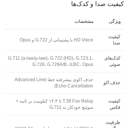
کیفیت صدا و کدک‌ها
ویژگی
مشخصات
کیفیت
HD Voice با پشتیبانی از G.722 و Opus
صدا
کدک‌های
G.711 (a-law/μ-law)، G.722 (HD)، G.723.1،
صوتی
G.726، G.729A/B، iLBC، Opus
حذف اکوی پیشرفته خط (Advanced Line
حذف اکو
Echo Cancellation)
کیفیت
T.38 Fax Relay تا ۱۴.۴ کیلوبیت بر ثانیه +
فکس
سوئیچ خودکار به G.711
ظرفیت