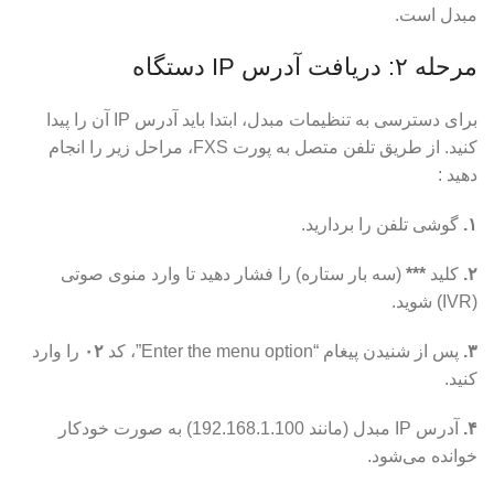
مبدل است.
مرحله ۲: دریافت آدرس IP دستگاه
برای دسترسی به تنظیمات مبدل، ابتدا باید آدرس IP آن را پیدا
کنید. از طریق تلفن متصل به پورت FXS، مراحل زیر را انجام
دهید :
۱.
گوشی تلفن را بردارید.
۲.
کلید
***
(سه بار ستاره) را فشار دهید تا وارد منوی صوتی
(IVR) شوید.
۳.
پس از شنیدن پیغام “Enter the menu option”، کد
۰۲
را وارد
کنید.
۴.
آدرس IP مبدل (مانند 192.168.1.100) به صورت خودکار
خوانده می‌شود.