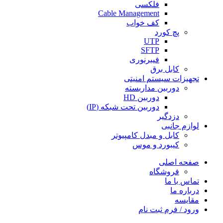
فلکسی
Cable Management
کف خواب
پچ کورد
UTP
SFTP
فیبرنوری
کابل برق
تجهیزات سیستم امنیتی
دوربین مداربسته
دوربین HD
دوربین تحت شبکه (IP)
دزدگیر
لوازم جانبی
کابل و مبدل کامپیوتر
کیبورد و موس
صفحه اصلی
فروشگاه
تماس با ما
درباره ما
مقایسه
ورود / فرم ثبت نام