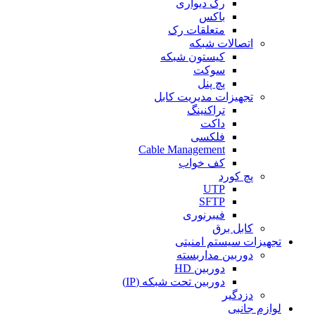
رک دیواری
باکس
متعلقات رک
اتصالات شبکه
کیستون شبکه
سوکت
پچ پنل
تجهیزات مدیریت کابل
تراکنینگ
داکت
فلکسی
Cable Management
کف خواب
پچ کورد
UTP
SFTP
فیبرنوری
کابل برق
تجهیزات سیستم امنیتی
دوربین مداربسته
دوربین HD
دوربین تحت شبکه (IP)
دزدگیر
لوازم جانبی