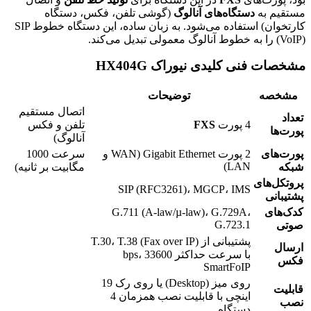
مستقیم به
دستگاه‌های آنالوگ
(گوشی تلفن، فکس، دستگاه
کارتخوان) استفاده می‌شود. به زبان ساده، این دستگاه خطوط SIP
(VoIP) را به خطوط آنالوگ معمولی تبدیل می‌کند.
مشخصات فنی کلیدی نیوراک HX404G
مشخصه
توضیحات
اتصال مستقیم
تعداد
4 پورت
FXS
تلفن و فکس
پورت‌ها
آنالوگ)
پورت‌های
2 پورت Gigabit Ethernet (WAN و
سرعت 1000
LAN)
شبکه
مگابیت بر ثانیه)
پروتکل‌های
SIP (RFC3261)، MGCP، IMS
پشتیبانی
کدک‌های
G.711 (A-law/µ-law)، G.729A،
G.723.1
صوتی
پشتیبانی از T.30، T.38 (Fax over IP)
ارسال
با سرعت حداکثر 33600 bps،
فکس
SmartFoIP
روی میز (Desktop) یا روی رک 19
قابلیت
اینچی با قابلیت نصب همزمان 4
نصب
دستگاه