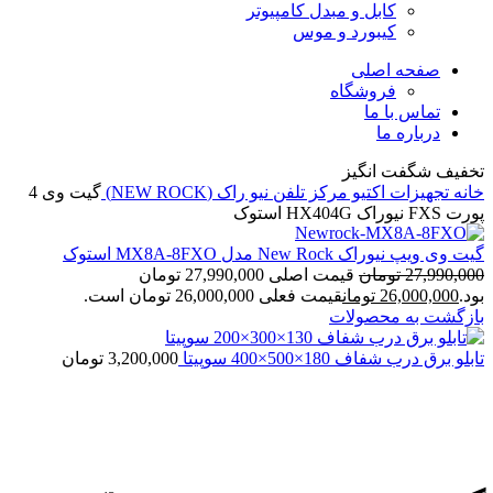
کابل و مبدل کامپیوتر
کیبورد و موس
صفحه اصلی
فروشگاه
تماس با ما
درباره ما
تخفیف شگفت انگیز
خانه
تجهیزات اکتیو
مرکز تلفن
نیو راک (NEW ROCK)
گیت وی 4
پورت FXS نیوراک HX404G استوک
گیت وی ویپ نیوراک New Rock مدل MX8A-8FXO استوک
27,990,000
تومان
قیمت اصلی 27,990,000 تومان
بود.
26,000,000
تومان
قیمت فعلی 26,000,000 تومان است.
بازگشت به محصولات
تابلو برق درب شفاف 180×500×400 سوپیتا
3,200,000
تومان
Grade A
برای بزرگنمایی کلیک کنید