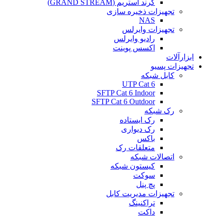
گرند استریم (GRAND STREAM)
تجهیزات ذخیره سازی
NAS
تجهیزات وایرلس
رادیو وایرلس
اکسس پوینت
ابزارآلات
تجهیزات پسیو
کابل شبکه
UTP Cat 6
SFTP Cat 6 Indoor
SFTP Cat 6 Outdoor
رک شبکه
رک ایستاده
رک دیواری
باکس
متعلقات رک
اتصالات شبکه
کیستون شبکه
سوکت
پچ پنل
تجهیزات مدیریت کابل
تراکنینگ
داکت