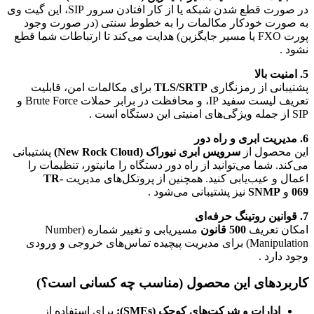
در صورت قطع شدن شبکه یا از کار افتادن سرور SIP، این گیت وی
به صورت خودکار مکالمات را به خطوط سنتی (در صورت وجود
پورت FXO یا مسیر جایگزین) هدایت می‌کند تا ارتباطات شما قطع
نشود .
5. امنیت بالا
پشتیبانی از رمزنگاری
TLS/SRTP
برای مکالمات امن، قابلیت
تعریف لیست سفید IP، و محافظت در برابر حملات Brute Force و
SIP از جمله ویژگی‌های امنیتی این دستگاه است .
6. مدیریت ابری و راه دور
این محصول از
سرویس ابری نیوراک (New Rock Cloud)
پشتیبانی
می‌کند. شما می‌توانید از راه دور دستگاه را مانیتور، تنظیمات را
اعمال و عیب‌یابی کنید. همچنین از پروتکل‌های مدیریت
TR-
069
و
SNMP
نیز پشتیبانی می‌شود .
7. قوانین روتینگ حرفه‌ای
امکان تعریف
500 قانون
مسیریابی و تغییر شماره (Number
Manipulation) برای مدیریت پیچیده تماس‌های خروجی و ورودی
وجود دارد .
کاربردهای این محصول (مناسب چه کسانی است؟)
ادارات و شرکت‌های کوچک (SMEs):
برای استفاده از