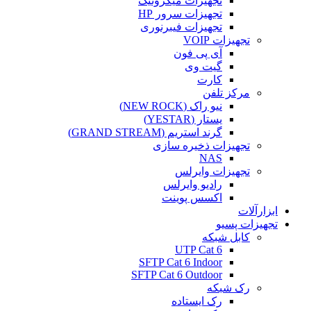
تجهیزات میکروتیک
تجهیزات سرور HP
تجهیزات فیبرنوری
تجهیزات VOIP
آی پی فون
گیت وی
کارت
مرکز تلفن
نیو راک (NEW ROCK)
یستار (YESTAR)
گرند استریم (GRAND STREAM)
تجهیزات ذخیره سازی
NAS
تجهیزات وایرلس
رادیو وایرلس
اکسس پوینت
ابزارآلات
تجهیزات پسیو
کابل شبکه
UTP Cat 6
SFTP Cat 6 Indoor
SFTP Cat 6 Outdoor
رک شبکه
رک ایستاده