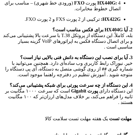
4 پورت
HX440G:
FXO
(ورودی خط شهری) – مناسب برای
اتصال خطوط مخابرات.
HX422G:
ترکیبی از 2 پورت FXS و 2 پورت FXO.
2. آیا HX404G برای فکس مناسب است؟
بله، کاملاً. این دستگاه از پروتکل T.38 با سرعت بالا پشتیبانی می‌کند
و برای اتصال دستگاه فکس به اپراتورهای VoIP گزینه بسیار
مناسبی است .
3. آیا برای نصب این دستگاه به دانش فنی بالایی نیاز است؟
خیر. نیوراک رابط کاربری وب ساده‌ای دارد. همچنین می‌توانید با
شماره گیری
از روی گوشی متصل به دستگاه، آی پی دستگاه را
##
متوجه شوید . آموزش تنظیم در دفترچه راهنما موجود است.
4. این دستگاه از چه سرعت پورتی برای شبکه پشتیبانی می‌کند؟
این دستگاه دارای
پورت Gigabit
است که سرعت ۱۰۰۰ مگابیت بر
ثانیه را فراهم می‌کند، بر خلاف مدل‌های ارزان‌تر که ۱۰۰ مگابیت
هستند .
مهلت تست
یک هفته مهلت تست سلامت کالا