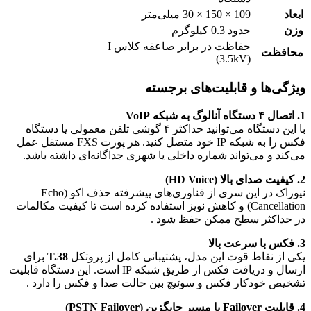
ابعاد
109 × 150 × 30 میلی‌متر
وزن
حدود 0.3 کیلوگرم
حفاظت در برابر صاعقه کلاس I
محافظت
(3.5kV)
ویژگی‌ها و قابلیت‌های برجسته
1. اتصال ۴ دستگاه آنالوگ به شبکه VoIP
با این دستگاه می‌توانید حداکثر ۴ گوشی تلفن معمولی یا دستگاه
فکس را به شبکه IP خود متصل کنید. هر پورت FXS مستقل عمل
می‌کند و می‌تواند شماره داخلی یا شهری جداگانه‌ای داشته باشد.
2. کیفیت صدای بالا (HD Voice)
نیوراک در این سری از فناوری‌های پیشرفته حذف اکو (Echo
Cancellation) و کاهش نویز استفاده کرده است تا کیفیت مکالمات
در حداکثر سطح ممکن حفظ شود .
3. فکس با سرعت بالا
یکی از نقاط قوت این مدل، پشتیبانی کامل از پروتکل
T.38
برای
ارسال و دریافت فکس از طریق شبکه IP است. این دستگاه قابلیت
تشخیص خودکار فکس و سوئیچ بین حالت صدا و فکس را دارد .
4. قابلیت Failover یا مسیر جایگزین (PSTN Failover)