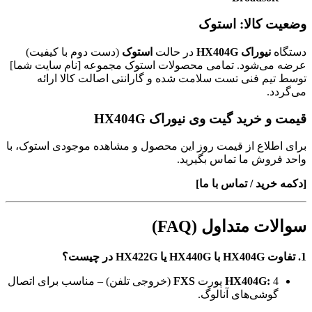
وضعیت کالا: استوک
دستگاه
نیوراک HX404G
در حالت
استوک
(دست دوم با کیفیت)
عرضه می‌شود. تمامی محصولات استوک مجموعه [نام سایت شما]
توسط تیم فنی تست سلامت شده و گارانتی اصالت کالا ارائه
می‌گردد.
قیمت و خرید گیت وی نیوراک HX404G
برای اطلاع از قیمت روز این محصول و مشاهده موجودی استوک، با
واحد فروش ما تماس بگیرید.
[دکمه خرید / تماس با ما]
سوالات متداول (FAQ)
1. تفاوت HX404G با HX440G یا HX422G در چیست؟
4 پورت
HX404G:
FXS
(خروجی تلفن) – مناسب برای اتصال
گوشی‌های آنالوگ.