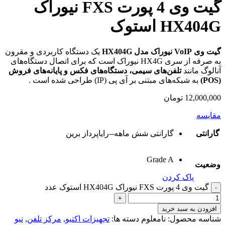
گیت وی 4 پورت FXS نیوراک
HX404G استوک
گیت وی VoIP نیوراک مدل HX404G
یک دستگاه کاربردی و مقرون
به صرفه از سری HX4G نیوراک است که برای اتصال دستگاه‌های
آنالوگ مانند
تلفن‌های سیمی، دستگاه‌های فکس و پایانه‌های فروش
(POS)
به شبکه‌های مبتنی بر آی پی (IP) طراحی شده است .
12,000,000
تومان
مقایسه
گارانتی
گارانتی شش ماهه--رایاپرداز برین
Grade A
وضعیت
پاک کردن
گیت وی 4 پورت FXS نیوراک HX404G استوک عدد
افزودن به سبد خرید
شناسه محصول:
نامعلوم
دسته ها:
تجهیزات اکتیو
,
مرکز تلفن
,
نیو