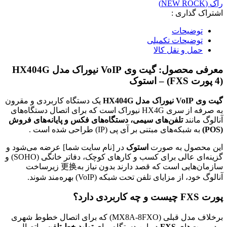
راک (NEW ROCK)
اشتراک گذاری :
توضیحات
توضیحات تکمیلی
حمل و نقل کالا
معرفی محصول: گیت وی VoIP نیوراک مدل HX404G
(4 پورت FXS) – استوک
گیت وی VoIP نیوراک مدل HX404G
یک دستگاه کاربردی و مقرون
به صرفه از سری HX4G نیوراک است که برای اتصال دستگاه‌های
آنالوگ مانند
تلفن‌های سیمی، دستگاه‌های فکس و پایانه‌های فروش
(POS)
به شبکه‌های مبتنی بر آی پی (IP) طراحی شده است .
این محصول به صورت
استوک
در [نام سایت شما] عرضه می‌شود و
گزینه‌ای عالی برای کسب و کارهای کوچک، دفاتر خانگی (SOHO) و
سازمان‌هایی است که قصد دارند بدون نیاز به更换 زیرساخت
آنالوگ خود، از مزایای تلفن تحت شبکه (VoIP) بهره‌مند شوند.
پورت FXS چیست و چه کاربردی دارد؟
برخلاف مدل قبلی (MX8A-8FXO) که برای اتصال خطوط شهری
بود، پورت‌های
FXS
در این دستگاه برای
تولید خط تلفن
و اتصال