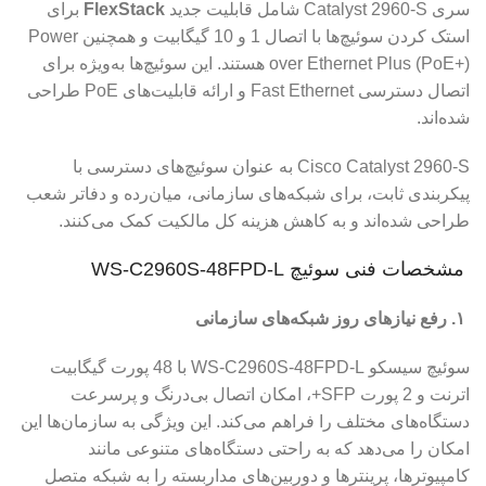
سری Catalyst 2960-S شامل قابلیت جدید
FlexStack
برای
استک کردن سوئیچ‌ها با اتصال 1 و 10 گیگابیت و همچنین Power
over Ethernet Plus (PoE+) هستند. این سوئیچ‌ها به‌ویژه برای
اتصال دسترسی Fast Ethernet و ارائه قابلیت‌های PoE طراحی
شده‌اند.
Cisco Catalyst 2960-S به عنوان سوئیچ‌های دسترسی با
پیکربندی ثابت، برای شبکه‌های سازمانی، میان‌رده و دفاتر شعب
طراحی شده‌اند و به کاهش هزینه کل مالکیت کمک می‌کنند.
مشخصات فنی سوئیچ WS-C2960S-48FPD-L
۱. رفع نیازهای روز شبکه‌های سازمانی
سوئیچ سیسکو WS-C2960S-48FPD-L با 48 پورت گیگابیت
اترنت و 2 پورت SFP+، امکان اتصال بی‌درنگ و پرسرعت
دستگاه‌های مختلف را فراهم می‌کند. این ویژگی به سازمان‌ها این
امکان را می‌دهد که به راحتی دستگاه‌های متنوعی مانند
کامپیوترها، پرینترها و دوربین‌های مداربسته را به شبکه متصل