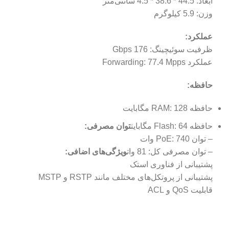
ابعاد: 44.5 * 38.6 * 4.5 سانتی‌متر
وزن: 5.9 کیلوگرم
عملکرد:
ظرفیت سوئیچینگ: 176 Gbps
عملکرد Forwarding: 77.4 Mpps
حافظه:
حافظه RAM: 128 مگابایت
حافظه Flash: 64 مگابایت
توان مصرفی:
– توان PoE: 740 وات
– توان مصرفی کل: 81 وات
ویژگی‌های اضافی:
پشتیبانی از فناوری استک
پشتیبانی از پروتکل‌های مختلف مانند RSTP و MSTP
قابلیت QoS و ACL