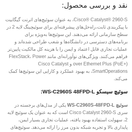
نقد و بررسی محصول:
Cisco® Catalyst® 2960-S، به عنوان سوئیچ‌های اترنت گیگابیت
با پیکربندی ثابت،راه‌حل‌های پیشرفته‌ای برای سوئیچینگ لایه 2 در
سطح سازمانی ارائه می‌دهند. این سوئیچ‌ها به‌ویژه برای
برنامه‌های دسترسی در دانشگاه‌ها و شعب طراحی شده‌اند و
عملیات تجاری قابل اعتماد و ایمن را با هزینه کل مالکیت پایین‌تر
فراهم می‌کنند. ویژگی‌های نوآورانه‌ای مانند FlexStack، Power
over Ethernet Plus (PoE+) و Cisco Catalyst
SmartOperations، به بهبود عملکرد و کارایی این سوئیچ‌ها کمک
می‌کند.
سوئيچ سيسكو WS-C2960S 48FPD-L:
سوئیچ WS-C2960S-48FPD-L
یکی از مدل‌های برجسته در
سری Cisco Catalyst 2960-S است که به عنوان یک سوئیچ لایه
2، سهولت استفاده بهبود یافته، عملیات تجاری بسیار ایمن،
پایداری بالا و تجربه شبکه بدون مرز را ارائه می‌دهد. سوئیچ‌های