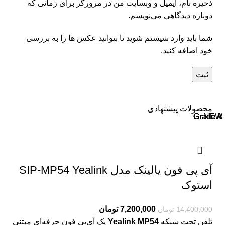
ذخیره نام، ایمیل و وبسایت من در مرورگر برای زمانی که
دوباره دیدگاهی می‌نویسم.
شما باید وارد سیستم شوید تا بتوانید عکس ها را به بررسی
خود اضافه کنید.
محصولات پیشنهادی
Grade A
Grade A
Grade A
Grade A
Grade A
NEW
آی پی فون یالینک مدل SIP-MP54 Yealink
استوک
7,200,000
تومان
14,400,000
تومان
تلفن تحت شبکه
Yealink MP54
یک آی‌پی فون حرفه‌ای مبتنی