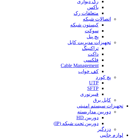
رک دیواری
باکس
متعلقات رک
اتصالات شبکه
کیستون شبکه
سوکت
پچ پنل
تجهیزات مدیریت کابل
تراکنینگ
داکت
فلکسی
Cable Management
کف خواب
پچ کورد
UTP
SFTP
فیبرنوری
کابل برق
تجهیزات سیستم امنیتی
دوربین مداربسته
دوربین HD
دوربین تحت شبکه (IP)
دزدگیر
لوازم جانبی