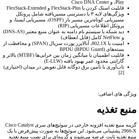
Play، و Cisco DNA Center
قابلیت استک کردن با FlexStack-Plus و FlexStack-Extended
ویژگی‌های لایه ۳ با دسترسی مسیر‌یافته شامل پروتکل
مسیر‌یابی کوتاه‌ترین مسیر باز (OSPF)، مسیر‌یابی ایستا، و
پروتکل اطلاعات مسیریابی (RIP)
دید شبکه با سیستم نام دامنه به عنوان منبع معتبر (DNS-AS)
و NetFlow کامل (قابل انعطاف)
امنیت با 802.1X، آنالایزر پورت سریال (SPAN) و محافظت از
بسته‌های BPDU (BPDU Guard)
قابلیت اطمینان با میانگین زمان بین خرابی‌ها (MTBF) بالاتر و
گارانتی محدود عمر بهبود یافته (E-LLW)
تاب‌آوری با تأمین برق دوگانه قابل تعویض در میدان (اختیاری)
[2]
ویژگی های اضافی:
منبع تغذیه
گزینه منبع تغذیه افزونه خارجی در سوئیچ‌های سری Cisco Catalyst
2960-X پشتیبانی می‌شود. این سوئیچ‌ها به صورت پیش‌فرض با یک
منبع تغذیه ثابت عرضه می‌شوند و گزینه‌ای برای نصب منبع تغذیه