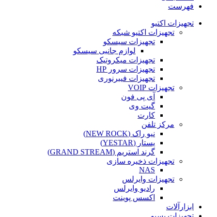
فهرست
تجهیزات اکتیو
تجهیزات اکتیو شبکه
تجهیزات سیسکو
لوازم جانبی سیسکو
تجهیزات میکروتیک
تجهیزات سرور HP
تجهیزات فیبرنوری
تجهیزات VOIP
آی پی فون
گیت وی
کارت
مرکز تلفن
نیو راک (NEW ROCK)
یستار (YESTAR)
گرند استریم (GRAND STREAM)
تجهیزات ذخیره سازی
NAS
تجهیزات وایرلس
رادیو وایرلس
اکسس پوینت
ابزارآلات
تجهیزات پسیو