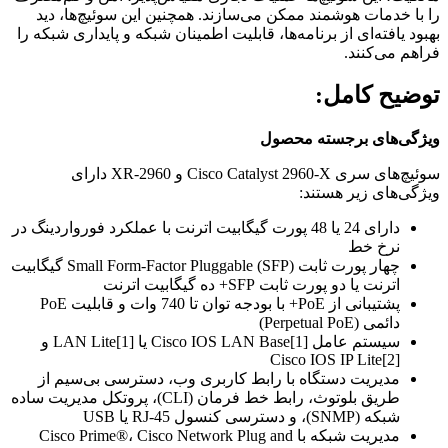
را با خدمات هوشمند ممکن می‌سازند. همچنین این سوئیچ‌ها، دید
بهبود یافته‌ای از برنامه‌ها، قابلیت اطمینان شبکه و پایداری شبکه را
فراهم می‌کنند.
توضیح کامل:
ویژگی‌های برجسته محصول
سوئیچ‌های سری Cisco Catalyst 2960-X و 2960-XR دارای
ویژگی‌های زیر هستند:
دارای 24 یا 48 پورت گیگابیت اترنت با عملکرد فورواردینگ در
نرخ خط
چهار پورت ثابت Small Form-Factor Pluggable (SFP) گیگابیت
اترنت یا دو پورت ثابت SFP+ ده گیگابیت اترنت
پشتیبانی از PoE+ با بودجه توان تا 740 وات و قابلیت PoE
دائمی (Perpetual PoE)
سیستم عامل Cisco IOS LAN Base[1] یا LAN Lite[1] و
Cisco IOS IP Lite[2]
مدیریت دستگاه با رابط کاربری وب، دسترسی بی‌سیم از
طریق بلوتوث، رابط خط فرمان (CLI)، پروتکل مدیریت ساده
شبکه (SNMP)، و دسترسی کنسول RJ-45 یا USB
مدیریت شبکه با Cisco Prime®، Cisco Network Plug and