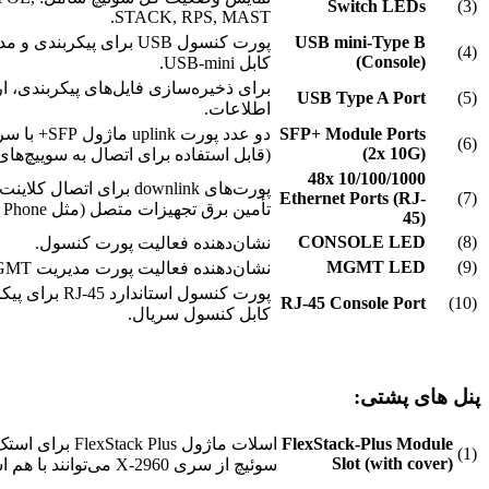
Switch LEDs
(3)
STACK, RPS, MAST.
USB mini-Type B
پورت کنسول USB برای پیکر
(4)
(Console)
کابل USB-mini.
USB Type A Port
(5)
اطلاعات.
SFP+ Module Ports
(6)
(2x 10G)
(قابل استفاده برای اتصال به سوییچ‌های 
48x 10/100/1000
Ethernet Ports (RJ-
(7)
تأمین برق تجهیزات متصل (مثل IP Phone، دوربین مداربسته و…).
45)
CONSOLE LED
(8)
نشان‌دهنده فعالیت پورت کنسول.
MGMT LED
(9)
نشان‌دهنده فعالیت پورت مدیریت MGMT.
پورت کنسول استان
RJ-45 Console Port
(10)
کابل کنسول سریال.
پنل های پشتی:
FlexStack-Plus Module
(1)
Slot (with cover)
سوئیچ از سری 2960-X می‌توانند با هم استک شوند.