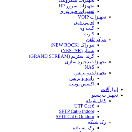
تجهیزات میکروتیک
تجهیزات سرور HP
تجهیزات فیبرنوری
تجهیزات VOIP
آی پی فون
گیت وی
کارت
مرکز تلفن
نیو راک (NEW ROCK)
یستار (YESTAR)
گرند استریم (GRAND STREAM)
تجهیزات ذخیره سازی
NAS
تجهیزات وایرلس
رادیو وایرلس
اکسس پوینت
ابزارآلات
تجهیزات پسیو
کابل شبکه
UTP Cat 6
SFTP Cat 6 Indoor
SFTP Cat 6 Outdoor
رک شبکه
رک ایستاده