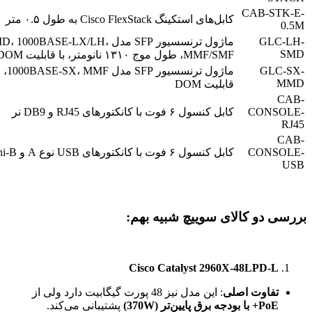
CAB-STK-E-
کابل‌های استکینگ Cisco FlexStack به طول ۰.۵ متر
0.5M
GLC-LH-
ماژول ترنسسیور SFP مدل ASE-LX/LH
SMD
MMF/SMF، طول موج ۱۳۱۰ نانومتر، با قابلیت DOM
GLC-SX-
MMD
قابلیت DOM
CAB-
CONSOLE-
کابل کنسول ۶ فوت با کانکتورهای RJ45 و DB9 نر
RJ45
CAB-
CONSOLE-
کابل کنسول ۶ فوت با کانکتورهای USB نوع A و mini-B
USB
بررسی دو کالای سوییچ شبیه بهم:
Cisco Catalyst 2960X-48LPD-L
تفاوت اصلی
: این مدل نیز 48 پورت گیگابیت دارد ولی از
PoE+
با بودجه برق پایین‌تر
(370W)
پشتیبانی می‌کند.