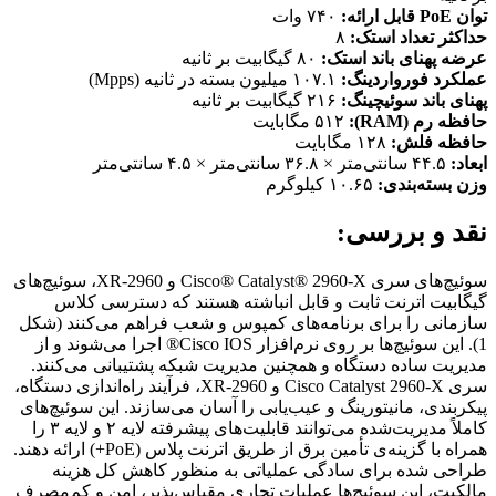
توان
PoE
قابل ارائه
:
۷۴۰ وات
حداکثر تعداد استک
:
۸
عرضه پهنای باند استک
:
۸۰ گیگابیت بر ثانیه
عملکرد فورواردینگ
:
۱۰۷.۱ میلیون بسته در ثانیه (Mpps)
پهنای باند سوئیچینگ
:
۲۱۶ گیگابیت بر ثانیه
حافظه رم
(RAM):
۵۱۲ مگابایت
حافظه فلش
:
۱۲۸ مگابایت
ابعاد
:
۴۴.۵ سانتی‌متر × ۳۶.۸ سانتی‌متر × ۴.۵ سانتی‌متر
وزن بسته‌بندی
:
۱۰.۶۵ کیلوگرم
نقد و بررسی:
سوئیچ‌های سری Cisco® Catalyst® 2960-X و 2960-XR، سوئیچ‌های
گیگابیت اترنت ثابت و قابل انباشته هستند که دسترسی کلاس
سازمانی را برای برنامه‌های کمپوس و شعب فراهم می‌کنند (شکل
1). این سوئیچ‌ها بر روی نرم‌افزار Cisco IOS® اجرا می‌شوند و از
مدیریت ساده دستگاه و همچنین مدیریت شبکه پشتیبانی می‌کنند.
سری Cisco Catalyst 2960-X و 2960-XR، فرآیند راه‌اندازی دستگاه،
پیکربندی، مانیتورینگ و عیب‌یابی را آسان می‌سازند. این سوئیچ‌های
کاملاً مدیریت‌شده می‌توانند قابلیت‌های پیشرفته لایه ۲ و لایه ۳ را
همراه با گزینه‌ی تأمین برق از طریق اترنت پلاس (PoE+) ارائه دهند.
طراحی شده برای سادگی عملیاتی به منظور کاهش کل هزینه
مالکیت، این سوئیچ‌ها عملیات تجاری مقیاس‌پذیر، امن و کم‌مصرف