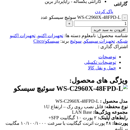
گارانتی یکساله - رایاپرداز برین
گارانتی
پاک کردن
WS-C2960X-48FPD-L سوئیچ سیسکو عدد
افزودن به سبد خرید
شناسه محصول:
نامعلوم
دسته ها:
تجهیزات اکتیو
,
تجهیزات اکتیو
شبکه
,
تجهیزات سیسکو
,
سوئیچ
برند:
سیسکو/Cisco
اشتراک گذاری :
توضیحات
توضیحات تکمیلی
حمل و نقل کالا
ویژگی های محصول:
مدل محصول
:
WS-C2960X-48FPD-L
نوع محفظه
:
قابل نصب روی رک – ارتفاع ۱U
مجموعه ویژگی‌ها
:
LAN Base
رابط‌های آپلینک
:
۲ پورت ۱۰ گیگابیت SFP+
پورت‌ها
:
۴۸ پورت اترنت گیگابیت با سرعت ۱۰/۱۰۰/۱۰۰۰ مگابیت
بر ثانیه