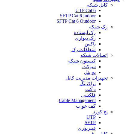
کابل شبکه
UTP Cat 6
SFTP Cat 6 Indoor
SFTP Cat 6 Outdoor
رک شبکه
رک ایستاده
رک دیواری
باکس
متعلقات رک
اتصالات شبکه
کیستون شبکه
سوکت
پچ پنل
تجهیزات مدیریت کابل
تراکنینگ
داکت
فلکسی
Cable Management
کف خواب
پچ کورد
UTP
SFTP
فیبرنوری
کابل برق